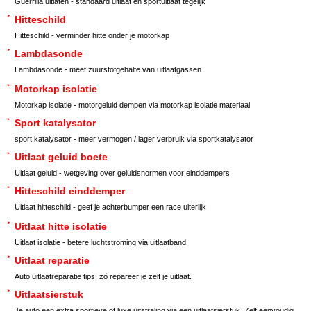
Guerrilla uitlaten - standaard uitlaat en sportuitlaat tegelijk
Hitteschild
Hitteschild - verminder hitte onder je motorkap
Lambdasonde
Lambdasonde - meet zuurstofgehalte van uitlaatgassen
Motorkap isolatie
Motorkap isolatie - motorgeluid dempen via motorkap isolatie materiaal
Sport katalysator
sport katalysator - meer vermogen / lager verbruik via sportkatalysator
Uitlaat geluid boete
Uitlaat geluid - wetgeving over geluidsnormen voor einddempers
Hitteschild einddemper
Uitlaat hitteschild - geef je achterbumper een race uiterlijk
Uitlaat hitte isolatie
Uitlaat isolatie - betere luchtstroming via uitlaatband
Uitlaat reparatie
Auto uitlaatreparatie tips: zó repareer je zelf je uitlaat.
Uitlaatsierstuk
Je auto een extra sportieve of luxe uitstraling via een uitlaatsierstuk. Zelf eenvoudig