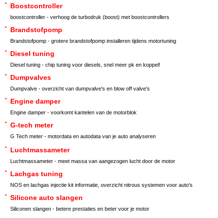
Boostcontroller
boostcontroller - verhoog de turbodruk (boost) met boostcontrollers
Brandstofpomp
Brandstofpomp - grotere brandstofpomp installeren tijdens motortuning
Diesel tuning
Diesel tuning - chip tuning voor diesels, snel meer pk en koppel!
Dumpvalves
Dumpvalve - overzicht van dumpvalve's en blow off valve's
Engine damper
Engine damper - voorkomt kantelen van de motorblok
G-tech meter
G Tech meter - motordata en autodata van je auto analyseren
Luchtmassameter
Luchtmassameter - meet massa van aangezogen lucht door de motor
Lachgas tuning
NOS en lachgas injectie kit informatie, overzicht nitrous systemen voor auto's
Silicone auto slangen
Siliconen slangen - betere prestaties en beter voor je motor