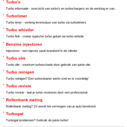
Turbo's
Turbo informatie - overzicht van turbo's en turbochargers en de werking er van.
Turbotimer
Turbo timer - verleng levensduur van turbo via turbotimers
Turbo whistler
Turbo fluit - creëer typische turbo geluid via turbo whistle
Benzine injectoren
Injectoren - een injector spuit brandstof in de cilinder
Turbo olie
Turbo olie - voorkom turboschade door gebruik van juiste olie
Turbo reinigen
Turbo reinigen? Een turbocleaner werkt snel en is voordelig!
Turbo revisie
Turbo revisie - laat je turbo reviseren door een professional
Rollenbank meting
Rollenbank meting? Zó wordt het vermogen van je auto berekend
Turbogat
Turbogat problemen? Gebruik de juiste turbo!