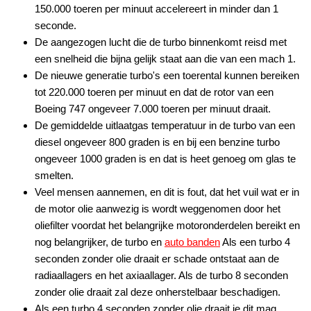
150.000 toeren per minuut accelereert in minder dan 1
seconde.
De aangezogen lucht die de turbo binnenkomt reisd met
een snelheid die bijna gelijk staat aan die van een mach 1.
De nieuwe generatie turbo's een toerental kunnen bereiken
tot 220.000 toeren per minuut en dat de rotor van een
Boeing 747 ongeveer 7.000 toeren per minuut draait.
De gemiddelde uitlaatgas temperatuur in de turbo van een
diesel ongeveer 800 graden is en bij een benzine turbo
ongeveer 1000 graden is en dat is heet genoeg om glas te
smelten.
Veel mensen aannemen, en dit is fout, dat het vuil wat er in
de motor olie aanwezig is wordt weggenomen door het
oliefilter voordat het belangrijke motoronderdelen bereikt en
nog belangrijker, de turbo en
auto banden
Als een turbo 4
seconden zonder olie draait er schade ontstaat aan de
radiaallagers en het axiaallager. Als de turbo 8 seconden
zonder olie draait zal deze onherstelbaar beschadigen.
Als een turbo 4 seconden zonder olie draait je dit mag