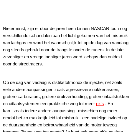
Nieterminst, zijn er door de jaren heen binnen NASCAR toch nog
verschillende schandalen aan het licht gekomen van het misbruik
van lachgas en word het waarschijnlijk tot op de dag van vandaag
nog steeds gebrukt door de traagste onder de racers. In de late
zeventiger en vroege tachtiger jaren werd lachgas dan ontdekt
door de streetracers.
Op de dag van vadaag is distikstofmonoxide injectie, net zoals
vele andere aanpassingen zoals agressievere nokkenassen,
grotere carburators, grotere drukverhouding, grotere inlaatstukken
en uitlaatsystemen een praktische weg tot meer
pk's
. En
kan...zoals iedere andere aanpassing...misschien nog meer
omdat het zo makkelijk leid tot misbruik...een nadelige invloed op
de duurzaamheid en betrouwbaarheid van de motor teweeg
brengen. Teveel van het goede? Je kunt ook extra pk's pakken