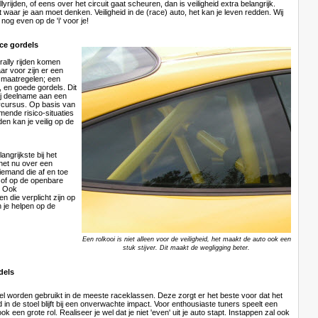
allyrijden, of eens over het circuit gaat scheuren, dan is veiligheid extra belangrijk.
t waar je aan moet denken. Veiligheid in de (race) auto, het kan je leven redden. Wij
nog even op de 'i' voor je!
ace gordels
 rally rijden komen
aar voor zijn er een
s maatregelen; een
, en goede gordels. Dit
bij deelname aan een
lycursus. Op basis van
ende risico-situaties
jden kan je veilig op de
langrijkste bij het
 het nu over een
iemand die af en toe
dt of op de openbare
d. Ook
n die verplicht zijn op
n je helpen op de
Een rolkooi is niet alleen voor de veiligheid, het maakt de auto ook een
stuk stijver. Dit maakt de wegligging beter.
dels
el worden gebruikt in de meeste raceklassen. Deze zorgt er het beste voor dat het
 in de stoel blijft bij een onverwachte impact. Voor enthousiaste tuners speelt een
k een grote rol. Realiseer je wel dat je niet 'even' uit je auto stapt. Instappen zal ook