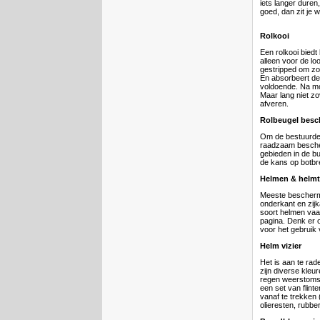
iets langer duren,
goed, dan zit je
Rolkooi
Een rolkooi biedt
alleen voor de lo
gestripped om zo 
En absorbeert de
voldoende. Na mo
Maar lang niet zo
afveren.
Rolbeugel besc
Om de bestuurder
raadzaam bescher
gebieden in de b
de kans op botbr
Helmen & helm
Meeste beschermi
onderkant en zijk
soort helmen vaa
pagina. Denk er 
voor het gebruik 
Helm vizier
Het is aan te rad
zijn diverse kle
regen weerstomst
een set van flint
vanaf te trekken (
olieresten, rubbe