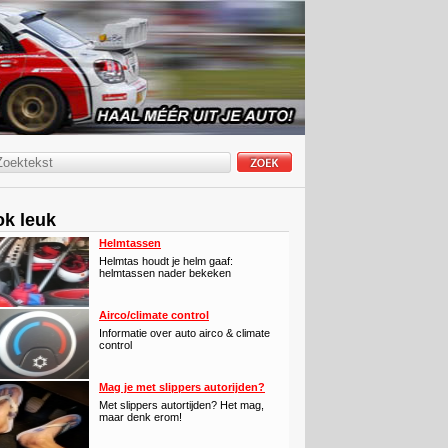
k leuk
Helmtassen
Helmtas houdt je helm gaaf:
helmtassen nader bekeken
Airco/climate control
Informatie over auto airco & climate
control
Mag je met slippers autorijden?
Met slippers autortijden? Het mag,
maar denk erom!