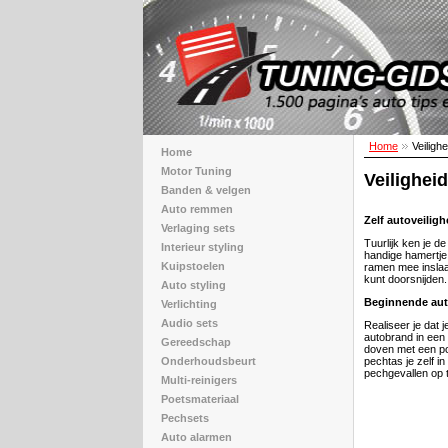
Home
Veilighe
Home
Motor Tuning
Veiligheid
Banden & velgen
Auto remmen
Zelf autoveilig
Verlaging sets
Tuurlijk ken je de
Interieur styling
handige hamertje
Kuipstoelen
ramen mee inslaa
kunt doorsnijden.
Auto styling
Beginnende auto
Verlichting
Audio sets
Realiseer je dat 
autobrand in een
Gereedschap
doven met een po
Onderhoudsbeurt
pechtas je zelf in
pechgevallen op 
Multi-reinigers
Poetsmateriaal
Pechsets
Auto alarmen