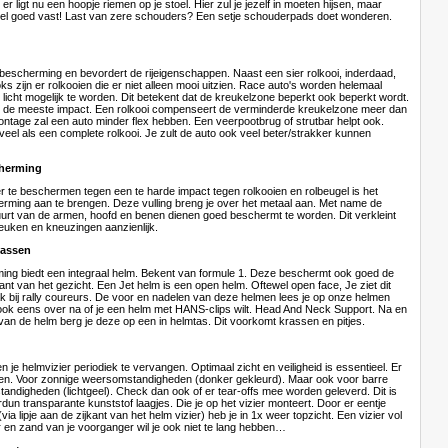
 er ligt nu een hoopje riemen op je stoel. Hier zul je jezelf in moeten hijsen, maar
 wel goed vast! Last van zere schouders? Een setje schouderpads doet wonderen.
 bescherming en bevordert de rijeigenschappen. Naast een sier rolkooi, inderdaad,
oks zijn er rolkooien die er niet alleen mooi uitzien. Race auto's worden helemaal
licht mogelijk te worden. Dit betekent dat de kreukelzone beperkt ook beperkt wordt.
 de meeste impact. Een rolkooi compenseert de verminderde kreukelzone meer dan
ntage zal een auto minder flex hebben. Een veerpootbrug of strutbar helpt ook.
veel als een complete rolkooi. Je zult de auto ook veel beter/strakker kunnen
herming
 te beschermen tegen een te harde impact tegen rolkooien en rolbeugel is het
ming aan te brengen. Deze vulling breng je over het metaal aan. Met name de
uurt van de armen, hoofd en benen dienen goed beschermt te worden. Dit verkleint
euken en kneuzingen aanzienlijk.
tassen
ng biedt een integraal helm. Bekent van formule 1. Deze beschermt ook goed de
ant van het gezicht. Een Jet helm is een open helm. Oftewel open face, Je ziet dit
k bij rally coureurs. De voor en nadelen van deze helmen lees je op onze helmen
ook eens over na of je een helm met HANS-clips wilt. Head And Neck Support. Na en
van de helm berg je deze op een in helmtas. Dit voorkomt krassen en pitjes.
en je helmvizier periodiek te vervangen. Optimaal zicht en veiligheid is essentieel. Er
uren. Voor zonnige weersomstandigheden (donker gekleurd). Maar ook voor barre
andigheden (lichtgeel). Check dan ook of er tear-offs mee worden geleverd. Dit is
erdun transparante kunststof laagjes. Die je op het vizier monteert. Door er eentje
via lipje aan de zijkant van het helm vizier) heb je in 1x weer topzicht. Een vizier vol
r en zand van je voorganger wil je ook niet te lang hebben…