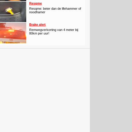
Resqme
Resqme: beter dan de lifehammer of
noodhamer
Brake alert
Remwegverkorting van 4 meter bij
80km per uur!