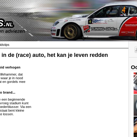
idstips
 in de (race) auto, het kan je leven redden
Oo
heid verhogen
 lifehammer, dat
 waar je in nood
t en gordels mee
 brand...
je een beginnende
 vroeg stadium kunt
ederblusser. Via een
 staat bent kleine
te lossen.