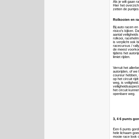
Als je wilt gaan r
Hier het overzich
zetten de puntjes 
Rolkooien en r
Bij auto racen en
risico's kijken. D
aantal veiligheid
rolkooi, racehelm
is verplicht ook 
racecursus / ral
de meest voorkom
tijdens het autori
limiet rijden.
Verruit het allerbe
autorijden, of we
coureur hebben, 
op het circuit rij
weg, is veilighei
veiligheidsaspecte
het circuit kunne
openbare weg.
3, 4 6 punts gor
Een 6 punts gord
hele lichaam goed
mooie race look oo