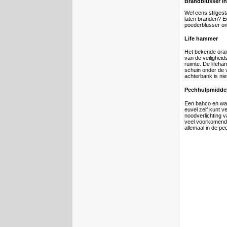
Brandblusser in
Wel eens stilgesta
laten branden? E
poederblusser on
Life hammer
Het bekende oran
van de veilighei
ruimte. De lifeh
schuin onder de v
achterbank is nie
Pechhulpmidde
Een bahco en wat 
euvel zelf kunt v
noodverlichting v
veel voorkomende
allemaal in de pe