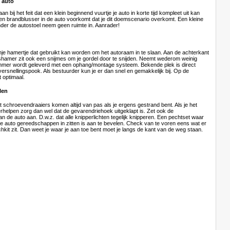
 auto
an bij het feit dat een klein beginnend vuurtje je auto in korte tijd kompleet uit kan
en brandblusser in de auto voorkomt dat je dit doemscenario overkomt. Een kleine
der de autostoel neem geen ruimte in. Aanrader!
je hamertje dat gebruikt kan worden om het autoraam in te slaan. Aan de achterkant
dshamer zit ook een snijmes om je gordel door te snijden. Neemt wederom weinig
ammer wordt geleverd met een ophang/montage systeem. Bekende plek is direct
ersnellingspook. Als bestuurder kun je er dan snel en gemakkelijk bij. Op de
t optimaal.
len
schroevendraaiers komen altijd van pas als je ergens gestrand bent. Als je het
erhelpen zorg dan wel dat de gevarendriehoek uitgeklapt is. Zet ook de
an de auto aan. D.w.z. dat alle knipperlichten tegelijk knipperen. Een pechtset waar
 auto gereedschappen in zitten is aan te bevelen. Check van te voren eens wat er
chkit zit. Dan weet je waar je aan toe bent moet je langs de kant van de weg staan.