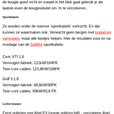
de bougie goed recht en soepel in het blok gaat gebruik je als
laatste even de bougiesleutel om 'm te verzekeren.
Sportkabels
Ze worden onder de noemer 'sportkabels' verkocht. En dat
kunnen ze waarmaken ook. Verwacht geen bergen met
koppel en
vermogen
, maar alle beetjes helpen. Hier de resulaten voor en na
montage van de
Splitfire
sportkabels:
Civic VTI 1.6
Vermogen fabriek: 121kW/164PK
Twin core cables: 123,8KW/168PK
Golf 3 1.8
Vermogen fabriek: 66,6kW/90PK
Twin core cables: 69kW/93,8 PK
Lichte krasjes
Eerst polijsten met Abel P3 (oranje polijstschijf) - vervolgens Abel