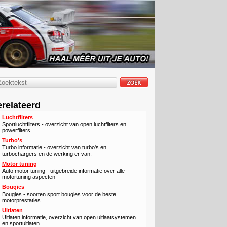
relateerd
Luchtfilters
Sportluchtfilters - overzicht van open luchtfilters en
powerfilters
Turbo's
Turbo informatie - overzicht van turbo's en
turbochargers en de werking er van.
Motor tuning
Auto motor tuning - uitgebreide informatie over alle
motortuning aspecten
Bougies
Bougies - soorten sport bougies voor de beste
motorprestaties
Uitlaten
Uitlaten informatie, overzicht van open uitlaatsystemen
en sportuitlaten