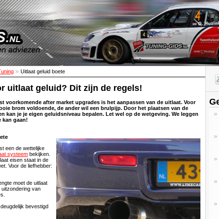
Tuning
Uitlaat geluid boete
 uitlaat geluid? Dit zijn de regels!
Ge
t voorkomende after market upgrades is het aanpassen van de uitlaat. Voor
ooie brom voldoende, de ander wil een brulpijp. Door het plaatsen van de
elen kan je je eigen geluidsniveau bepalen. Let wel op de wetgeving. We leggen
je kan gaan!
oete
st een de wettelijke
laat systeem
bekijken.
aat eisen staat in de
. Voor de liefhebber:
engte moet de uitlaat
t uitzondering van
es.
t deugdelijk bevestigd