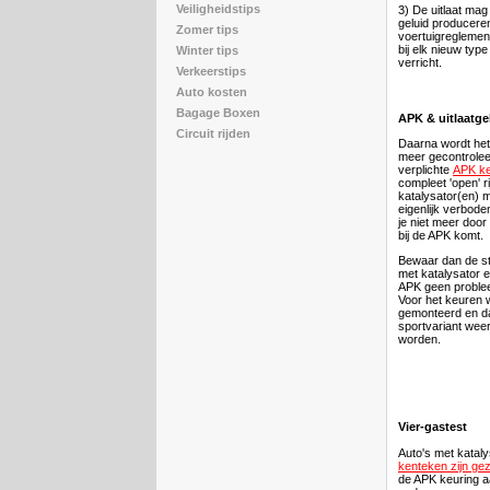
Veiligheidstips
3) De uitlaat mag
geluid producere
Zomer tips
voertuigreglemen
bij elk nieuw typ
Winter tips
verricht.
Verkeerstips
Auto kosten
Bagage Boxen
APK & uitlaatge
Circuit rijden
Daarna wordt het
meer gecontroleer
verplichte
APK ke
compleet 'open' r
katalysator(en) m
eigenlijk verbode
je niet meer door
bij de APK komt.
Bewaar dan de st
met katalysator e
APK geen problee
Voor het keuren 
gemonteerd en d
sportvariant wee
worden.
Vier-gastest
Auto's met katal
kenteken zijn ge
de APK keuring a