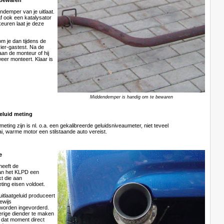
bewaren
demper van je uitlaat.
 af ook een katalysator
keuren laat je deze
om je dan tijdens de
ier-gastest. Na de
aan de monteur of hij
eer monteert. Klaar is
Middendemper is handig om te bewaren
geluid meting
meting zijn is nl. o.a. een gekalibreerde geluidsniveaumeter, niet teveel
i, warme motor een stilstaande auto vereist.
e
heeft de
van het KLPD een
t die aan
ing eisen voldoet.
uitlaatgeluid produceert
ewijs
worden ingevorderd.
verige diender te maken
f dat moment direct