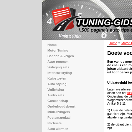
Home
Motor 
Home
Motor Tuning
Boete voor
Banden & velgen
Auto remmen
Een van de mees
de ene is een m
Verlaging sets
juiste uitlaatd
uit tot hoe ver 
Interieur styling
Kuipstoelen
Uitlaatgeluid b
Auto styling
Laten we allereer
Verlichting
eisen aan het
uit
Audio sets
Onderstaande uitl
Wegenverkeerswet
Gereedschap
Artikel 5.2.11.
Onderhoudsbeurt
1) Over de hele l
Multi-reinigers
gasdicht zijn. Me
afwateringsgaatj
Poetsmateriaal
Pechsets
2) de uitlaat dien
zijn.
Auto alarmen