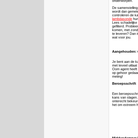
onderworpen.
De samenstelling
wordt dan gemete
controleren de ka
lambdasonde
hun
Lees schadelijke
gefilterd. Proble
komen, met zond
te leveren? Dan 
wat voor jou.
Aangehouden: 
Je bent aan de k
met teveel uitlaat 
Oom agent heeft d
op gehoor gedaan.
meting!
Beroepsschrift
Een beroepsschri
kans van slagen.
onterecht bekeur
het om extreem ha