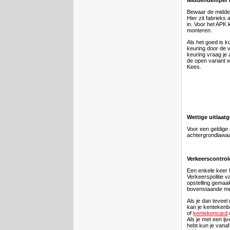
Middendemper 
Bewaar de midden
Hier zit fabrieks
in. Voor het APK 
monteren.
Als het goed is k
keuring door de v
keuring vraag je 
de open variant w
Kees.
Wettige uitlaat
Voor een geldige 
achtergrondlawaa
Verkeerscontrol
Een enkele keer 
Verkeerspolitie 
opstelling gemaak
bovenstaande met
Als je dan teveel 
kan je kentekenb
of
kentekencard
Als je met een ij
hebt kun je vana