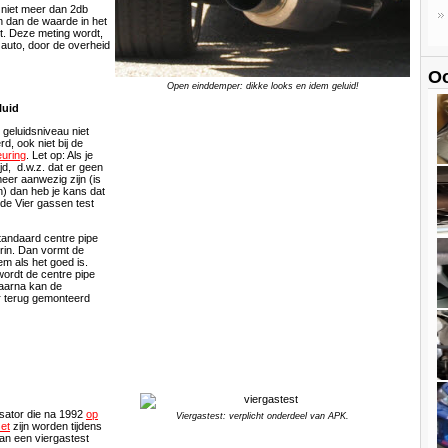
 niet meer dan 2db
n dan de waarde in het
t. Deze meting wordt,
e auto, door de overheid
Oo
Open einddemper: dikke looks en idem geluid!
luid
 geluidsniveau niet
d, ook niet bij de
uring
. Let op: Als je
ijd, d.w.z. dat er geen
eer aanwezig zijn (is
n) dan heb je kans dat
 de Vier gassen test
andaard centre pipe
rin. Dan vormt de
m als het goed is.
wordt de centre pipe
aarna kan de
r terug gemonteerd
ysator die na 1992
op
Viergastest: verplicht onderdeel van APK.
zet
zijn worden tijdens
an een viergastest