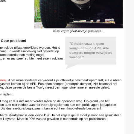
rden.
In het ergste geval moet je gaan lopen...
 Geen probleem!
"Geluidniveau is geen
n uit de uitlaat verwijderd worden. Het is
keurpunt bij de APK. Alle
unt. Er wordt simpelweg niet getoetst op
dempers mogen verwijderd
 komt doordat een meting nogal
worden."
is, en er aan zeer strikte meet eisen voldaan
oren
uit het uitlaatsysteem verwijderd zijn, oftewel je helemaal 'open' rijdt, zul je alleen
r-gastest komen bij de APK. Een open demper (absorptie demper) zijn helemaal hol
lg: deze geven de beste 'flow', meest vermogenstoename en meeste geluid.
 rijden...
 mag er dus niet meer verder rijden op de openbare weg. Op grond van het
 auto niet voldoet aan het voertuigregelement kan een politie agent je papieren
Blijf dus aardig & begripzaam, kan je echt een hoop ellende besparen!
hard uitlaatgeluid is een kleine € 90. In het ergste geval moet je voor een geluidstest
um Lelystad. Maar in 99% van de gevallen is nacontrole op het politiebureau