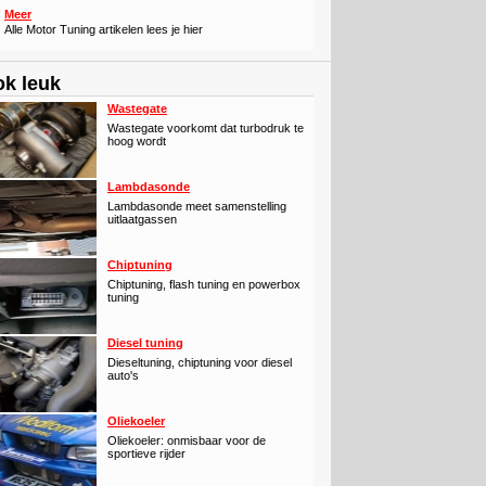
Meer
Alle Motor Tuning artikelen lees je hier
k leuk
Wastegate
Wastegate voorkomt dat turbodruk te
hoog wordt
Lambdasonde
Lambdasonde meet samenstelling
uitlaatgassen
Chiptuning
Chiptuning, flash tuning en powerbox
tuning
Diesel tuning
Dieseltuning, chiptuning voor diesel
auto's
Oliekoeler
Oliekoeler: onmisbaar voor de
sportieve rijder