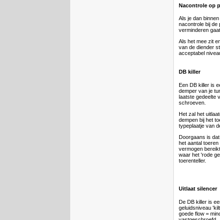
Nacontrole op p
Als je dan binnen
nacontrole bij de
verminderen gaat
Als het mee zit e
van de diender st
acceptabel niveau 
DB killer
Een DB killer is e
demper van je tuni
laatste gedeelte 
schroeven.
Het zal het uitlaa
dempen bij het to
typeplaatje van d
Doorgaans is dat
het aantal toere
vermogen bereikt
waar het 'rode ge
toerenteller.
Uitlaat silencer
De DB killer is 
geluidsniveau 'ki
goede flow = min
vastgeschroefd.