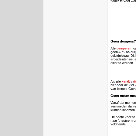
ridder te voet wo
Geen dempers?
Alle
dempers
moge
geen APK-afkeurp
geluidniveau. Dit
arbeidsintensief 
dient te worden.
Als alle
katalysat
niet door de vie
van binnen. Gevo
Geen meter meer
Vanaf dat moment
vermoeden dan een
kunnen innemen. 
De boete voor te 
naar 't testcentr
voldoende.