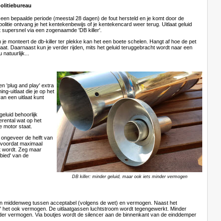
olitiebureau
 een bepaalde periode (meestal 28 dagen) de fout hersteld en je komt door de
 politie ontvang je het kentekenbewijs of je kentekencard weer terug. Uitlaat geluid
 supersnel via een zogenaamde 'DB killer'.
n je monteert de db-killer ter plekke kan het een boete schelen. Hangt af hoe de pet
aat. Daarnaast kun je verder rijden, mits het geluid teruggebracht wordt naar een
natuurlijk...
en 'plug and play' extra
ng-uitlaat die je op het
van een uitlaat kunt
tgeluid behoorlijk
erental wat op het
e motor staat.
 ongeveer de helft van
n voordat maximaal
 wordt. Zeg maar
bied' van de
DB killer: minder geluid, maar ook iets minder vermogen
een middenweg tussen acceptabel (volgens de wet) en vermogen. Naast het
lt' het ook vermogen. De uitlaatgassen luchtstroom wordt tegengewerkt. Minder
der vermogen. Via boutjes wordt de silencer aan de binnenkant van de einddemper