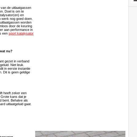
 van de uitlaatgassen
n. Doel is om te
talysator(en) en
 werk nog goed doen.
 uitlaatgassen worden
emloos door de keuring
er aan performance in
is een
sport katalysator
wat nu?
ant gezet in verband
geluid. Niet leuk.
it in eerste instantie
 Dit is geen geldige
ft heeft zeker een
 Grote kans dat je
d bent. Behalve als
rd uitlaatgeluid gaat.