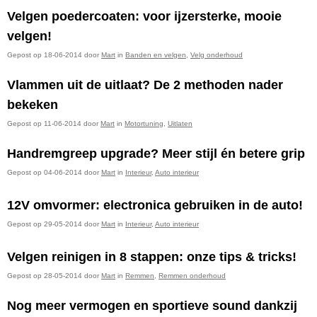
Velgen poedercoaten: voor ijzersterke, mooie
velgen!
Gepost op 18-06-2014 door
Mart
in
Banden en velgen
,
Velg onderhoud
Vlammen uit de uitlaat? De 2 methoden nader
bekeken
Gepost op 11-06-2014 door
Mart
in
Motortuning
,
Uitlaten
Handremgreep upgrade? Meer stijl én betere grip
Gepost op 04-06-2014 door
Mart
in
Interieur
,
Auto interieur
12V omvormer: electronica gebruiken in de auto!
Gepost op 29-05-2014 door
Mart
in
Interieur
,
Auto interieur
Velgen reinigen in 8 stappen: onze tips & tricks!
Gepost op 28-05-2014 door
Mart
in
Remmen
,
Remmen onderhoud
Nog meer vermogen en sportieve sound dankzij