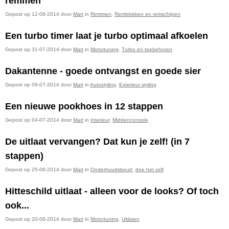
remmen
Gepost op 12-08-2014 door
Mart
in
Remmen
,
Remblokken en remschijven
Een turbo timer laat je turbo optimaal afkoelen
Gepost op 31-07-2014 door
Mart
in
Motortuning
,
Turbo en toebehoren
Dakantenne - goede ontvangst en goede sier
Gepost op 09-07-2014 door
Mart
in
Autostyling
,
Exterieur styling
Een nieuwe pookhoes in 12 stappen
Gepost op 04-07-2014 door
Mart
in
Interieur
,
Middenconsole
De uitlaat vervangen? Dat kun je zelf! (in 7
stappen)
Gepost op 25-06-2014 door
Mart
in
Onderhoudsbeurt
,
doe het zelf
Hitteschild uitlaat - alleen voor de looks? Of toch
ook...
Gepost op 20-06-2014 door
Mart
in
Motortuning
,
Uitlaten