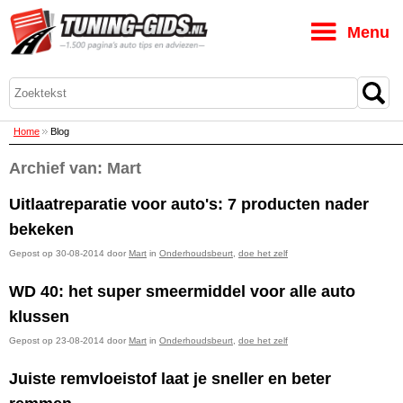
M
Home
Blog
Archief van: Mart
Uitlaatreparatie voor auto's: 7 producten nader
bekeken
Gepost op 30-08-2014 door
Mart
in
Onderhoudsbeurt
,
doe het zelf
WD 40: het super smeermiddel voor alle auto
klussen
Gepost op 23-08-2014 door
Mart
in
Onderhoudsbeurt
,
doe het zelf
Juiste remvloeistof laat je sneller en beter