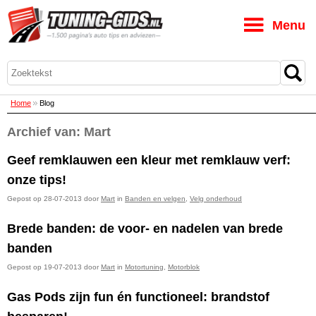
M
Home
Blog
Archief van: Mart
Geef remklauwen een kleur met remklauw verf:
onze tips!
Gepost op 28-07-2013 door
Mart
in
Banden en velgen
,
Velg onderhoud
Brede banden: de voor- en nadelen van brede
banden
Gepost op 19-07-2013 door
Mart
in
Motortuning
,
Motorblok
Gas Pods zijn fun én functioneel: brandstof