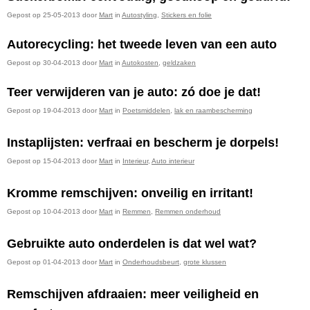
Gepost op 25-05-2013 door
Mart
in
Autostyling
,
Stickers en folie
Autorecycling: het tweede leven van een auto
Gepost op 30-04-2013 door
Mart
in
Autokosten
,
geldzaken
Teer verwijderen van je auto: zó doe je dat!
Gepost op 19-04-2013 door
Mart
in
Poetsmiddelen
,
lak en raambescherming
Instaplijsten: verfraai en bescherm je dorpels!
Gepost op 15-04-2013 door
Mart
in
Interieur
,
Auto interieur
Kromme remschijven: onveilig en irritant!
Gepost op 10-04-2013 door
Mart
in
Remmen
,
Remmen onderhoud
Gebruikte auto onderdelen is dat wel wat?
Gepost op 01-04-2013 door
Mart
in
Onderhoudsbeurt
,
grote klussen
Remschijven afdraaien: meer veiligheid en