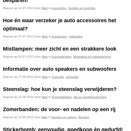
besparen!
Gepost op 12-07-2013 door
Mart
in
Autostyling
,
Spoilers en bodykits
Hoe én waar verzeker je auto accessoires het
optimaal?
Gepost op 07-07-2013 door
Mart
in
Autokosten
,
geldzaken
Mistlampen: meer zicht en een strakkere look
Gepost op 02-07-2013 door
Mart
in
Autoverlichting
,
Verstralers en mistverlichting
Informatie over auto speakers en subwoofers
Gepost op 27-06-2013 door
Mart
in
Caraudio
,
autoradio
Steenslag: hoe kun je steenslag verwijderen?
Gepost op 21-06-2013 door
Mart
in
Poetsmiddelen
,
lak en raambescherming
Zomerbanden: de voor- en nadelen op een rij
Gepost op 11-06-2013 door
Mart
in
Banden en velgen
,
Banden
Stickerbomb: eenvoudig, goedkoop én gedurfd!