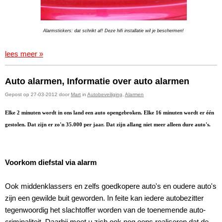
Alarmstickers: dat schrikt af! Deze hifi installatie wil je beschermen!
lees meer »
Auto alarmen, Informatie over auto alarmen
Gepost op 27-03-2012 door
Mart
in
Autobeveiliging
,
Alarmen
Elke 2 minuten wordt in ons land een auto opengebroken. Elke 16 minuten wordt er één
gestolen. Dat zijn er zo'n 35.000 per jaar. Dat zijn allang niet meer alleen dure auto's.
Voorkom diefstal via alarm
Ook middenklassers en zelfs goedkopere auto's en oudere auto's
zijn een gewilde buit geworden. In feite kan iedere autobezitter
tegenwoordig het slachtoffer worden van de toenemende auto-
criminaliteit. Daarbij moet u zich ook nog eens realiseren dat de