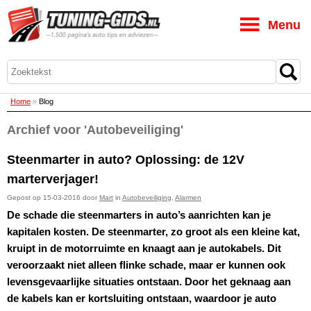
M
Home
Blog
Archief voor 'Autobeveiliging'
Steenmarter in auto? Oplossing: de 12V
marterverjager!
Gepost op 15-03-2016 door
Mart
in
Autobeveiliging
,
Alarmen
De schade die steenmarters in auto’s aanrichten kan je
kapitalen kosten. De steenmarter, zo groot als een kleine kat,
kruipt in de motorruimte en knaagt aan je autokabels. Dit
veroorzaakt niet alleen flinke schade, maar er kunnen ook
levensgevaarlijke situaties ontstaan. Door het geknaag aan
de kabels kan er kortsluiting ontstaan, waardoor je auto