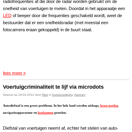
radiofrequenties af die door de radar worden gebruikt om de
snelheid van voertuigen te meten. Doordat in het apparaatje een
LED
of beeper door die frequenties geschakeld wordt, weet de
bestuurder dat er een snelheidsradar (met meestal een
fotocamera eraan gekoppeld) in de buurt staat.
lees meer »
Voertuigcriminaliteit te lijf via microdots
Gepost op 24-02-2012 door
Mart
in
Autobeveiliging
,
Alarmen
Autodiefstal is een groot probleem. In het hele land worden airbags,
leren stoelen
,
navigatieapparatuur en
koplampen
gestolen.
Diefstal van voertuigen neemt af, echter het stelen van auto-