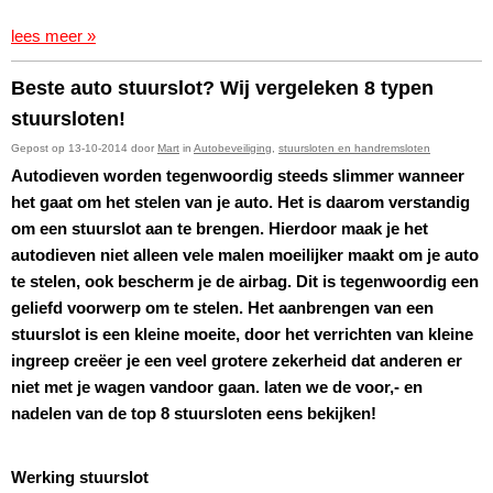
lees meer »
Beste auto stuurslot? Wij vergeleken 8 typen
stuursloten!
Gepost op 13-10-2014 door
Mart
in
Autobeveiliging
,
stuursloten en handremsloten
Autodieven worden tegenwoordig steeds slimmer wanneer
het gaat om het stelen van je auto. Het is daarom verstandig
om een stuurslot
aan te brengen. Hierdoor maak je het
autodieven niet alleen vele malen moeilijker maakt om je auto
te stelen, ook bescherm je de airbag. Dit
is tegenwoordig een
geliefd voorwerp om te stelen. Het aanbrengen van een
stuurslot is een kleine moeite, door het verrichten van
kleine
ingreep creëer
je een veel grotere zekerheid dat anderen er
niet met je wagen vandoor gaan. laten we de voor,- en
nadelen van de
top 8 stuursloten eens bekijken!
Werking stuurslot