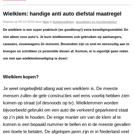
Wielklem: handige anti auto diefstal maatregel
Gepost op 05-12-2015 door
Mart
in
Autobeveiliging
,
stuursloten en handremsloten
De wielklem is een super praktisch (en goedkoop!) extra beveiligingsmiddel. En
niet alleen voor auto’s. Je kunt wielklemmen ook gebruiken op aanhangers,
caravans, vouwwagens én motoren.
Bovendien zijn ze snel en eenvoudig aan te
brengen en schrikken ze potentiële dieven af. Kortom, er is eigenlijk geen reden
om niet aan wielklembeveiliging te doen!
Wielklem kopen?
Je weet ongetwijfeld allang wat een wielklem is. De meeste
mensen zullen de gele constructies wel eens voorbij hebben zien
komen op straat (of desnoods op tv). Wielklemmen worden
bijvoorbeeld gebruikt om een auto die verkeerd geparkeerd staat
op z'n plek te houden. De enige manier om van de klem af te
komen is een bepaald nummer te bellen en in de meeste gevallen
een boete te betalen. De afgelopen jaren zijn er in Nederland veel