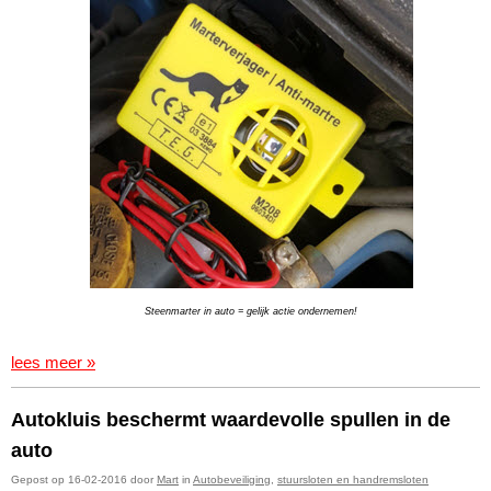
Steenmarter in auto = gelijk actie ondernemen!
lees meer »
Autokluis beschermt waardevolle spullen in de
auto
Gepost op 16-02-2016 door
Mart
in
Autobeveiliging
,
stuursloten en handremsloten