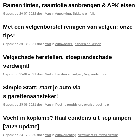
Ramen tinten, raamfolie aanbrengen & APK eisen
Gepost op 20-07-2022 door
Mart
in
Autostyling
,
Stickers en folie
Met een velgenborstel reinigen van velgen: onze
tips!
Gepost op 30-10-2021 door
Mart
in
Autowassen
,
banden en velgen
Velgschade herstellen, stoeprandschade
verdwijnt!
Gepost op 25-09-2021 door
Mart
in
Banden en velgen
,
Velg onderhoud
Simple Start; start je auto via
sigarettenaansteker!
Gepost op 25-09-2021 door
Mart
in
Pechhulpmiddelen
,
overige pechhulp
Vocht in koplamp? Haal condens uit koplampen
[2023 update]
Gepost op 23-12-2020 door
Mart
in
Autoverlichting
,
Verstralers en mistverlichting