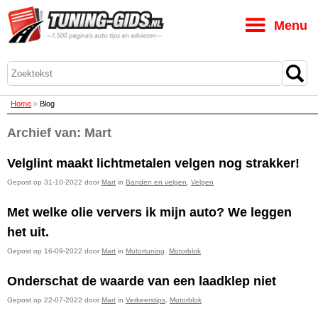
M
Home
Blog
Archief van: Mart
Velglint maakt lichtmetalen velgen nog strakker!
Gepost op 31-10-2022 door
Mart
in
Banden en velgen
,
Velgen
Met welke olie ververs ik mijn auto? We leggen
het uit.
Gepost op 16-09-2022 door
Mart
in
Motortuning
,
Motorblok
Onderschat de waarde van een laadklep niet
Gepost op 22-07-2022 door
Mart
in
Verkeerstips
,
Motorblok