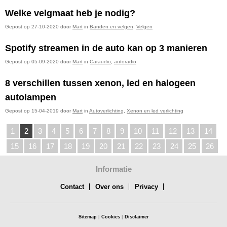
Welke velgmaat heb je nodig?
Gepost op 27-10-2020 door
Mart
in
Banden en velgen
,
Velgen
Spotify streamen in de auto kan op 3 manieren
Gepost op 05-09-2020 door
Mart
in
Caraudio
,
autoradio
8 verschillen tussen xenon, led en halogeen
autolampen
Gepost op 15-04-2019 door
Mart
in
Autoverlichting
,
Xenon en led verlichting
1
2
3
4
5
6
7
8
9
10
11
12
13
14
15
16
17
18
19
20
21
22
23
24
25
26
Informatie
Contact
Over ons
Privacy
Sitemap
|
Cookies
|
Disclaimer