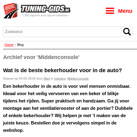
M
Home
Blog
Archief voor 'Middenconsole'
Wat is de beste bekerhouder voor in de auto?
Gepost op 04-02-2018 door
Mart
in
Interieur
,
Middenconsole
Een bekerhouder in de auto is voor veel mensen onmisbaar.
Ideaal voor het veilig vervoeren van een beker of blikje
tijdens het rijden. Super praktisch en handzaam. Ga jij voor
montage aan het ventilatierooster of aan de portier? Dubbele
of enkele bekerhouder? Wij helpen je met ’t maken van de
juiste keuze. Bestellen doe je vervolgens simpel in de
webshop.