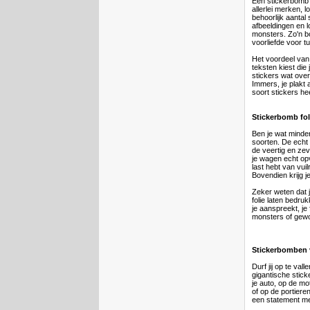
Een stickerbomb k
allerlei merken, 
behoorlijk aantal 
afbeeldingen en l
monsters. Zo'n b
voorliefde voor tu
Het voordeel van 
teksten kiest die
stickers wat overl
Immers, je plakt a
soort stickers he
Stickerbomb fol
Ben je wat minder
soorten. De echt 
de veertig en zev
je wagen echt opv
last hebt van vuil
Bovendien krijg j
Zeker weten dat j
folie laten bedruk
je aanspreekt, je 
monsters of gewoo
Stickerbomben v
Durf jij op te val
gigantische stic
je auto, op de mo
of op de portiere
een statement m