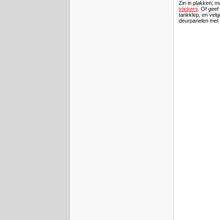
Zin in plakken, m
stickers
. Of geef
tankklep, en velg
deurpanelen met h