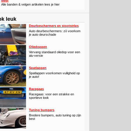
Meer
Alle banden & velgen artikelen lees je hier
k leuk
Deurbeschermers en stootstrips
Auto deurbeschermers: zò voorkom
je auto deurschade
Oliedoppen
Vervang standaard oliedop voor een
alu-versie
Spatlappen
Spatlappen voorkomen vuiligheid op
je auto!
Racegaas
Racegaas: voor een strakke en
sportieve look
Tuning bumpers
Bredere bumpers, auto tuning op zijn
best