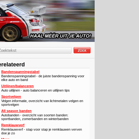
relateerd
Bandenspanningstabel
Bandenspanningstabel - de juiste bandenspanning voor
elke auto en band
Uitlijnen/balanceren
Auto uitlijnen - auto balanceren en uitlijnen tips
Sportvelgen
Velgen informatie, overzicht van lichtmetalen velgen en
sportvelgen
All season banden
Autobanden - overzicht van soorten banden:
sportbanden, zomerbanden en winterbanden
Remklauwverf
Remklauwverf - stap voor stap je remklauwen verven
doe je zo