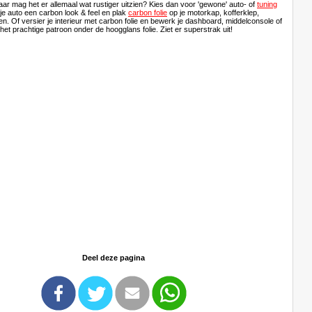
aar mag het er allemaal wat rustiger uitzien? Kies dan voor 'gewone' auto- of
tuning
 je auto een carbon look & feel en plak
carbon folie
op je motorkap, kofferklep,
en. Of versier je interieur met carbon folie en bewerk je dashboard, middelconsole of
et prachtige patroon onder de hoogglans folie. Ziet er superstrak uit!
Deel deze pagina