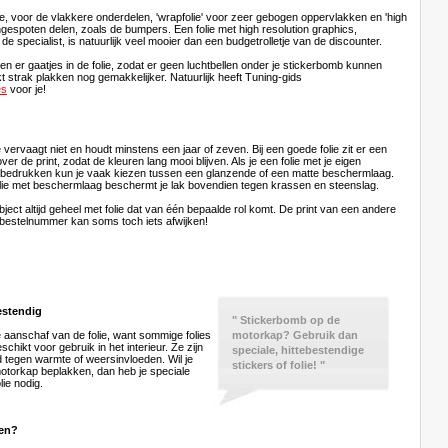
lie, voor de vlakkere onderdelen, 'wrapfolie' voor zeer gebogen oppervlakken en 'high
ongespoten delen, zoals de bumpers. Een folie met high resolution graphics,
de specialist, is natuurlijk veel mooier dan een budgetrolletje van de discounter.
en er gaatjes in de folie, zodat er geen luchtbellen onder je stickerbomb kunnen
 strak plakken nog gemakkelijker. Natuurlijk heeft Tuning-gids
es
voor je!
e vervaagt niet en houdt minstens een jaar of zeven. Bij een goede folie zit er een
er de print, zodat de kleuren lang mooi blijven. Als je een folie met je eigen
t bedrukken kun je vaak kiezen tussen een glanzende of een matte beschermlaag.
ie met beschermlaag beschermt je lak bovendien tegen krassen en steenslag.
bject altijd geheel met folie dat van één bepaalde rol komt. De print van een andere
e bestelnummer kan soms toch iets afwijken!
estendig
" Stickerbomb op de
e aanschaf van de folie, want sommige folies
motorkap? Gebruik dan
eschikt voor gebruik in het interieur. Ze zijn
speciale, hittebestendige
d tegen warmte of weersinvloeden. Wil je
stickers of folie! "
motorkap beplakken, dan heb je speciale
lie nodig.
en?