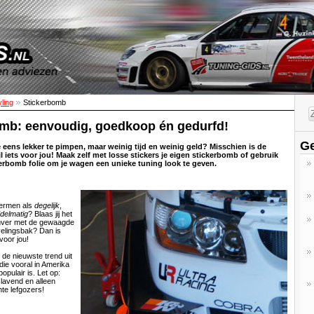
yling
Stickerbomb
mb: eenvoudig, goedkoop én gedurfd!
Ge
e eens lekker te pimpen, maar weinig tijd en weinig geld? Misschien is de
l iets voor jou! Maak zelf met losse stickers je eigen stickerbomb of gebruik
erbomb folie om je wagen een unieke tuning look te geven.
j termen als
degelijk
,
delmatig
? Blaas jij het
omver met de gewaagde
velingsbak? Dan is
voor jou!
de nieuwste trend uit
die vooral in Amerika
pulair is. Let op:
lavend en alleen
hte lefgozers!