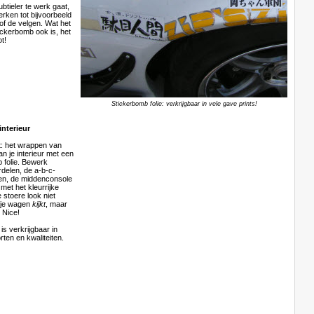
subtieler te werk gaat,
erken tot bijvoorbeeld
/of de velgen. Wat het
ickerbomb ook is, het
ot!
Stickerbomb folie: verkrijgbaar in vele gave prints!
interieur
: het wrappen van
n je interieur met een
 folie. Bewerk
rdelen, de a-b-c-
len, de middenconsole
met het kleurrijke
e stoere look niet
r je wagen
kijkt
, maar
. Nice!
is verkrijgbaar in
rten en kwaliteiten.