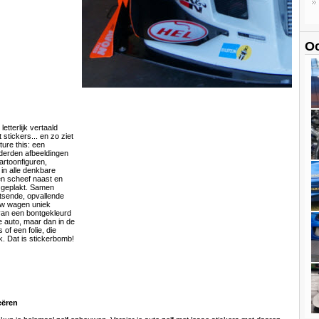
Oo
etterlijk vertaald
tickers... en zo ziet
cture this: een
derden afbeeldingen
cartoonfiguren,
in alle denkbare
en scheef naast en
 geplakt. Samen
itsende, opvallende
ouw wagen uniek
van een bontgekleurd
 je auto, maar dan in de
of een folie, die
lak. Dat is stickerbomb!
eëren