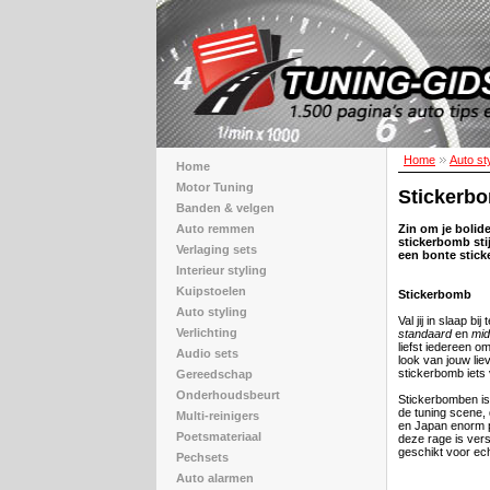
Home
Auto st
Home
Motor Tuning
Stickerbo
Banden & velgen
Auto remmen
Zin om je bolid
stickerbomb stij
Verlaging sets
een bonte stick
Interieur styling
Kuipstoelen
Stickerbomb
Auto styling
Val jij in slaap bi
Verlichting
standaard
en
mid
liefst iedereen 
Audio sets
look van jouw lie
stickerbomb iets 
Gereedschap
Onderhoudsbeurt
Stickerbomben is 
de tuning scene, 
Multi-reinigers
en Japan enorm po
Poetsmateriaal
deze rage is vers
geschikt voor ec
Pechsets
Auto alarmen