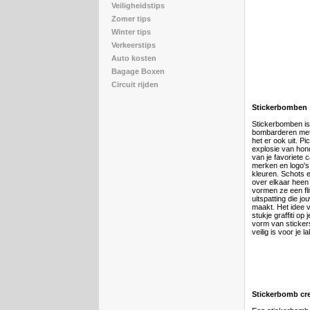
Veiligheidstips
Zomer tips
Winter tips
Verkeerstips
Auto kosten
Bagage Boxen
Circuit rijden
Stickerbomben
Stickerbomben is l
bombarderen met s
het er ook uit. Pi
explosie van hon
van je favoriete 
merken en logo's 
kleuren. Schots 
over elkaar heen
vormen ze een fl
uitspatting die j
maakt. Het idee 
stukje graffiti op
vorm van stickers 
veilig is voor je 
Stickerbomb cr