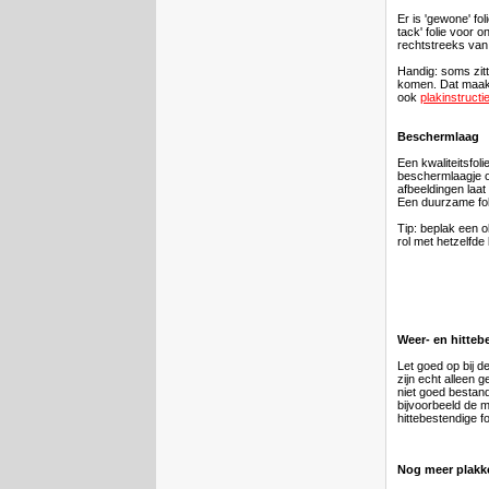
Er is 'gewone' fo
tack' folie voor 
rechtstreeks van 
Handig: soms zitt
komen. Dat maakt
ook
plakinstructi
Beschermlaag
Een kwaliteitsfoli
beschermlaagje ov
afbeeldingen laa
Een duurzame fol
Tip: beplak een o
rol met hetzelfd
Weer- en hitteb
Let goed op bij d
zijn echt alleen g
niet goed bestan
bijvoorbeeld de 
hittebestendige fo
Nog meer plakk