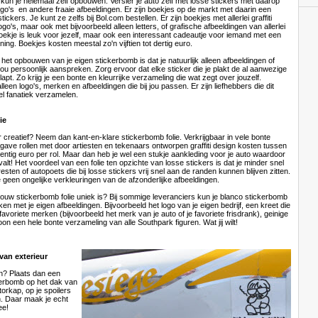
un je helemaal zelf opbouwen. Versier je auto zelf met losse stickers met daarop
logo's en andere fraaie afbeeldingen. Er zijn boekjes op de markt met daarin een
stickers. Je kunt ze zelfs bij Bol.com bestellen. Er zijn boekjes met allerlei graffiti
ogo's, maar ook met bijvoorbeeld alleen letters, of grafische afbeeldingen van allerlei
oekje is leuk voor jezelf, maar ook een interessant cadeautje voor iemand met een
ning. Boekjes kosten meestal zo'n vijftien tot dertig euro.
het opbouwen van je eigen stickerbomb is dat je natuurlijk alleen afbeeldingen of
 jou persoonlijk aanspreken. Zorg ervoor dat elke sticker die je plakt de al aanwezige
apt. Zo krijg je een bonte en kleurrijke verzameling die wat zegt over jouzelf.
lleen logo's, merken en afbeeldingen die bij jou passen. Er zijn liefhebbers die dit
el fanatiek verzamelen.
ie
 creatief? Neem dan kant-en-klare stickerbomb folie. Verkrijgbaar in vele bonte
gave rollen met door artiesten en tekenaars ontworpen graffiti design kosten tussen
entig euro per rol. Maar dan heb je wel een stukje aankleding voor je auto waardoor
alt! Het voordeel van een folie ten opzichte van losse stickers is dat je minder snel
resten of autopoets die bij losse stickers vrij snel aan de randen kunnen blijven zitten.
e geen ongelijke verkleuringen van de afzonderlijke afbeeldingen.
ouw stickerbomb folie uniek is? Bij sommige leveranciers kun je blanco stickerbomb
ken met je eigen afbeeldingen. Bijvoorbeeld het logo van je eigen bedrijf, een kreet die
favoriete merken (bijvoorbeeld het merk van je auto of je favoriete frisdrank), geinige
n een hele bonte verzameling van alle Southpark figuren. Wat jij wilt!
an exterieur
len? Plaats dan een
kerbomb op het dak van
torkap, op je spoilers
n. Daar maak je echt
ee!