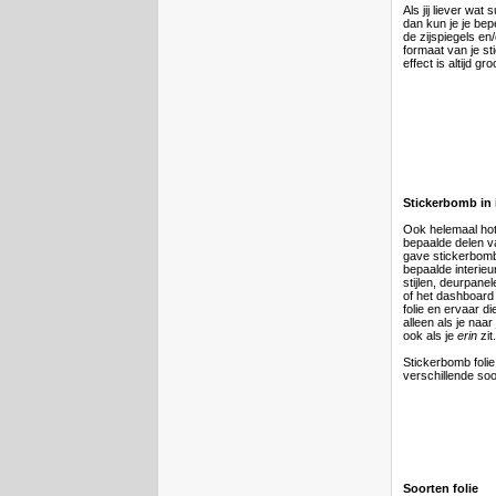
Als jij liever wat 
dan kun je je bep
de zijspiegels en
formaat van je st
effect is altijd gro
Stickerbomb in 
Ook helemaal hot
bepaalde delen va
gave stickerbomb
bepaalde interieu
stijlen, deurpane
of het dashboard 
folie en ervaar di
alleen als je naa
ook als je
erin
zit
Stickerbomb folie 
verschillende soo
Soorten folie