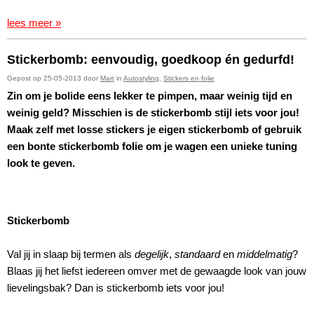
lees meer »
Stickerbomb: eenvoudig, goedkoop én gedurfd!
Gepost op 25-05-2013 door
Mart
in
Autostyling
,
Stickers en folie
Zin om je bolide eens lekker te pimpen, maar weinig tijd en
weinig geld? Misschien is de stickerbomb stijl iets voor jou!
Maak zelf met losse stickers je eigen stickerbomb of gebruik
een bonte stickerbomb folie om je wagen een unieke tuning
look te geven.
Stickerbomb
Val jij in slaap bij termen als
degelijk
,
standaard
en
middelmatig
?
Blaas jij het liefst iedereen omver met de gewaagde look van jouw
lievelingsbak? Dan is stickerbomb iets voor jou!