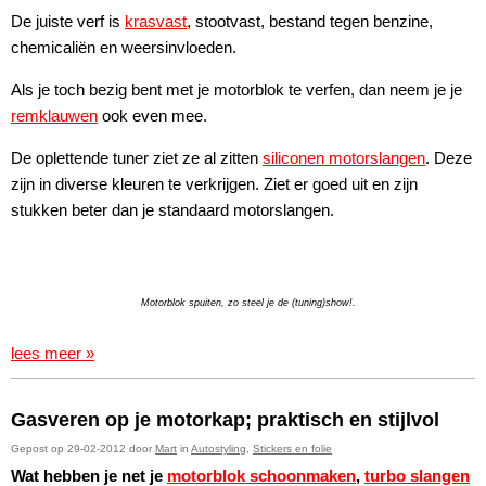
De juiste verf is
krasvast
, stootvast, bestand tegen benzine,
chemicaliën en weersinvloeden.
Als je toch bezig bent met je motorblok te verfen, dan neem je je
remklauwen
ook even mee.
De oplettende tuner ziet ze al zitten
siliconen motorslangen
. Deze
zijn in diverse kleuren te verkrijgen. Ziet er goed uit en zijn
stukken beter dan je standaard motorslangen.
Motorblok spuiten, zo steel je de (tuning)show!.
lees meer »
Gasveren op je motorkap; praktisch en stijlvol
Gepost op 29-02-2012 door
Mart
in
Autostyling
,
Stickers en folie
Wat hebben je net je
motorblok schoonmaken
,
turbo slangen