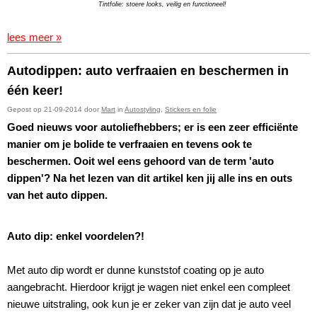
Tintfolie: stoere looks, veilig en functioneel!
lees meer »
Autodippen: auto verfraaien en beschermen in
één keer!
Gepost op 21-09-2014 door
Mart
in
Autostyling
,
Stickers en folie
Goed nieuws voor autoliefhebbers; er is een zeer efficiënte
manier om je bolide te verfraaien en tevens ook te
beschermen. Ooit wel eens gehoord van de term 'auto
dippen'? Na het lezen van dit artikel ken jij alle ins en outs
van het auto dippen.
Auto dip: enkel voordelen?!
Met auto dip wordt er dunne kunststof coating op je auto
aangebracht. Hierdoor krijgt je wagen niet enkel een compleet
nieuwe uitstraling, ook kun je er zeker van zijn dat je auto veel