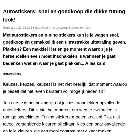
Autostickers: snel en goedkoop die dikke tuning
look!
Gepost op 23-02-2013 door
Mart
in
Autostyling
,
Stickers en folie
Met autostickers en tuning stickers kun je je wagen snel,
goedkoop én gemakkelijk een ultrastrakke uitstraling geven.
Plakken? Een makkie! Het enige moment waarop je je
hersencellen even moet inschakelen is wanneer je gaat
bedenken wat en waar je gaat plakken... Alles kan!
Autostickers
Keuzes, keuzes, keuzes! Is het niet heerlijk, dat moment waarop
je beseft dat het leven barstensvol mogelijkheden zit?
Ten eerste is het belangrijk dat je kiest voor lekker opvallende
autostickers. Dit is niet het moment om weg te zwijmelen in
romige pasteltinten. Tuning stickers moeten knallen! Plak niet
teveel verschillende kleuren bij elkaar. Kies een paar opvallende
en felle kleuren, die een mooi contrast met elkaar maken.