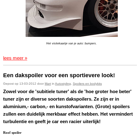
Het visitekaartje van je auto: bumpers.
lees meer »
Een dakspoiler voor een sportievere look!
Gepost op 13-03-2012 door
Mart
in
Autostyling
,
Spoilers en bodykits
Zowel voor de 'subitiele tuner' als de 'hoe groter hoe beter'
tuner zijn er diverse soorten dakspoilers. Ze zijn er in
aluminium,- carbon,- en kunstofvarianten. (Grote) spoilers
zullen een duidelijk merkbaar effect hebben. Het vermindert
turbulentie en geeft je car een racier uiterlijk!
Roof spoiler