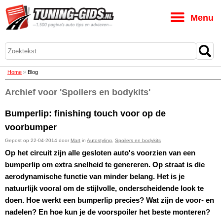
M
Home
Blog
Archief voor 'Spoilers en bodykits'
Bumperlip: finishing touch voor op de
voorbumper
Gepost op 22-04-2014 door
Mart
in
Autostyling
,
Spoilers en bodykits
Op het circuit zijn alle gesloten auto's voorzien van een
bumperlip om extra snelheid te genereren. Op straat is die
aerodynamische functie van minder belang. Het is je
natuurlijk vooral om de stijlvolle, onderscheidende look te
doen. Hoe werkt een bumperlip precies? Wat zijn de voor- en
nadelen? En hoe kun je de voorspoiler het beste monteren?