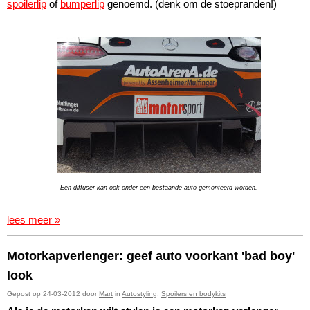
spoilerlip
of
bumperlip
genoemd. (denk om de stoepranden!)
Een diffuser kan ook onder een bestaande auto gemonteerd worden.
lees meer »
Motorkapverlenger: geef auto voorkant 'bad boy'
look
Gepost op 24-03-2012 door
Mart
in
Autostyling
,
Spoilers en bodykits