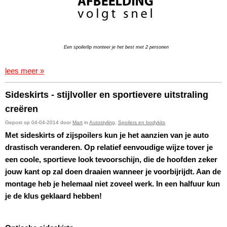
Een spoilerlip monteer je het best met 2 personen
lees meer »
Sideskirts - stijlvoller en sportievere uitstraling
creëren
Gepost op 04-04-2014 door
Mart
in
Autostyling
,
Spoilers en bodykits
Met sideskirts of zijspoilers kun je het aanzien van je auto
drastisch veranderen. Op relatief eenvoudige wijze tover je
een coole, sportieve look tevoorschijn, die de hoofden zeker
jouw kant op zal doen draaien wanneer je voorbijrijdt. Aan de
montage heb je helemaal niet zoveel werk. In een halfuur kun
je de klus geklaard hebben!