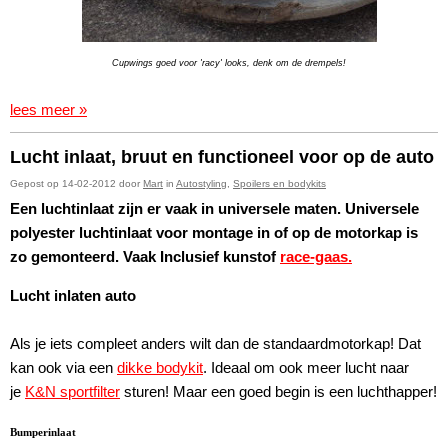
Cupwings goed voor 'racy' looks, denk om de drempels!
lees meer »
Lucht inlaat, bruut en functioneel voor op de auto
Gepost op 14-02-2012 door
Mart
in
Autostyling
,
Spoilers en bodykits
Een luchtinlaat zijn er vaak in universele maten. Universele
polyester luchtinlaat voor montage in of op de motorkap is
zo gemonteerd. Vaak Inclusief kunstof
race-gaas.
Lucht inlaten auto
Als je iets compleet anders wilt dan de standaardmotorkap! Dat
kan ook via een
dikke bodykit
. Ideaal om ook meer lucht naar
je
K&N sportfilter
sturen! Maar een goed begin is een luchthapper!
Bumperinlaat