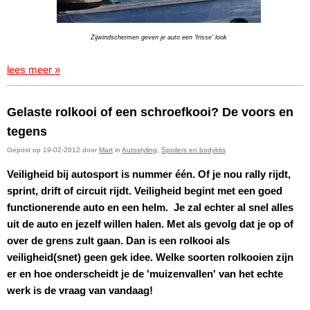
Zijwindschermen geven je auto een 'frisse' look
lees meer »
Gelaste rolkooi of een schroefkooi? De voors en
tegens
Gepost op 19-02-2012 door
Mart
in
Autostyling
,
Spoilers en bodykits
Veiligheid bij autosport is nummer één. Of je nou rally rijdt,
sprint, drift of circuit rijdt. Veiligheid begint met een goed
functionerende auto en een helm. Je zal echter al snel alles
uit de auto en jezelf willen halen. Met als gevolg dat je op of
over de grens zult gaan. Dan is een rolkooi als
veiligheid(snet) geen gek idee. Welke soorten rolkooien zijn
er en hoe onderscheidt je de 'muizenvallen' van het echte
werk is de vraag van vandaag!