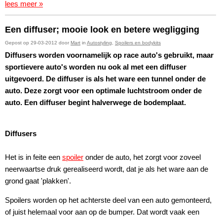
lees meer »
Een diffuser; mooie look en betere wegligging
Gepost op 29-03-2012 door
Mart
in
Autostyling
,
Spoilers en bodykits
Diffusers worden voornamelijk op race auto's gebruikt, maar
sportievere auto's worden nu ook al met een diffuser
uitgevoerd. De diffuser is als het ware een tunnel onder de
auto. Deze zorgt voor een optimale luchtstroom onder de
auto. Een diffuser begint halverwege de bodemplaat.
Diffusers
Het is in feite een
spoiler
onder de auto, het zorgt voor zoveel
neerwaartse druk gerealiseerd wordt, dat je als het ware aan de
grond gaat 'plakken'.
Spoilers worden op het achterste deel van een auto gemonteerd,
of juist helemaal voor aan op de bumper. Dat wordt vaak een