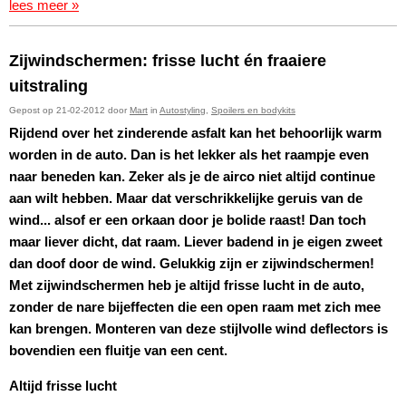
lees meer »
Zijwindschermen: frisse lucht én fraaiere
uitstraling
Gepost op 21-02-2012 door
Mart
in
Autostyling
,
Spoilers en bodykits
Rijdend over het zinderende asfalt kan het behoorlijk warm
worden in de auto. Dan is het lekker als het raampje even
naar beneden kan. Zeker als je de airco niet altijd continue
aan wilt hebben. Maar dat verschrikkelijke geruis van de
wind... alsof er een orkaan door je bolide raast! Dan toch
maar liever dicht, dat raam. Liever badend in je eigen zweet
dan doof door de wind. Gelukkig zijn er zijwindschermen!
Met zijwindschermen heb je altijd frisse lucht in de auto,
zonder de nare bijeffecten die een open raam met zich mee
kan brengen. Monteren van deze stijlvolle wind deflectors is
bovendien een fluitje van een cent.
Altijd frisse lucht