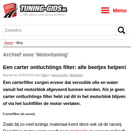
M
Home
Blog
Archief voor 'Motortuning'
Een carter ontluchtings filter: alle beetjes helpen!
Gepost op 26-03-2012 door
Mart
in
Motortuning
,
Motorblok
Een carterfilter zorgen ervoor dat vervuilde olie en water
vanuit het motorblok afgevoerd kunnen worden. Als je geen
carter ontluchtings filter hebt zal dit in het motorblok blijven
of via het luchtfilter de motor verlaten.
Carterfilter uit racerij
Zoals bij zo veel tunings materiaal komt deze ook uit de racerij.