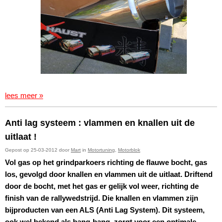
lees meer »
Anti lag systeem : vlammen en knallen uit de
uitlaat !
Gepost op 25-03-2012 door
Mart
in
Motortuning
,
Motorblok
Vol gas op het grindparkoers richting de flauwe bocht, gas
los, gevolgd door knallen en vlammen uit de uitlaat. Driftend
door de bocht, met het gas er gelijk vol weer, richting de
finish van de rallywedstrijd. Die knallen en vlammen zijn
bijproducten van een ALS (Anti Lag System). Dit systeem,
ook wel bekend als bang-bang, zorgt voor een optimale