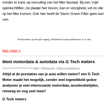
minder er kans op vervuiling van het filter bestaat. Bij een 'vrije'
openluchtfilter, zie plaatje hier boven, kan er viezigheid, vet en olie
op het filter komen. Ook hier heeft de Storm Green Filter geen last
van.
Rechtstreeks op de lucht ingang: efficiëntere koude luchttoevoer is er niet!
lees meer »
Meet motordata & autodata via G Tech meters
Gepost op 16-03-2012 door
Mart
in
Motortuning
,
Turbo en toebehoren
Altijd al de prestaties van je auto willen meten? een G Tech
Meter maakt het mogelijk, zonder veel ingewikkeld gedoe
analyseer je veel interessante motordata, acceleratietijden,
remweg en nog veel meer!
G Tech meters