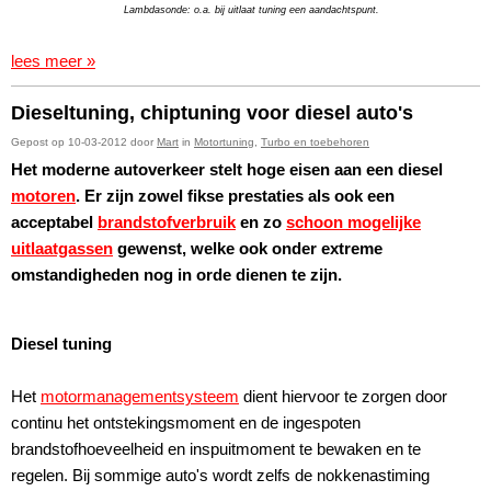
Lambdasonde: o.a. bij uitlaat tuning een aandachtspunt.
lees meer »
Dieseltuning, chiptuning voor diesel auto's
Gepost op 10-03-2012 door
Mart
in
Motortuning
,
Turbo en toebehoren
Het moderne autoverkeer stelt hoge eisen aan een diesel
motoren
. Er zijn zowel fikse prestaties als ook een
acceptabel
brandstofverbruik
en zo
schoon mogelijke
uitlaatgassen
gewenst, welke ook onder extreme
omstandigheden nog in orde dienen te zijn.
Diesel tuning
Het
motormanagementsysteem
dient hiervoor te zorgen door
continu het ontstekingsmoment en de ingespoten
brandstofhoeveelheid en inspuitmoment te bewaken en te
regelen. Bij sommige auto's wordt zelfs de nokkenastiming