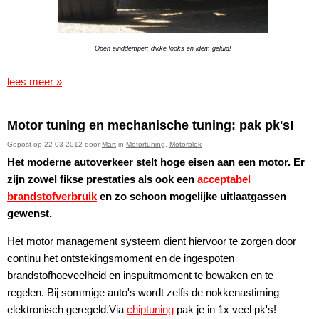
Open einddemper: dikke looks en idem geluid!
lees meer »
Motor tuning en mechanische tuning: pak pk's!
Gepost op 22-03-2012 door
Mart
in
Motortuning
,
Motorblok
Het moderne autoverkeer stelt hoge eisen aan een motor. Er
zijn zowel fikse prestaties als ook een
acceptabel
brandstofverbruik
en zo schoon mogelijke uitlaatgassen
gewenst.
Het motor management systeem dient hiervoor te zorgen door
continu het ontstekingsmoment en de ingespoten
brandstofhoeveelheid en inspuitmoment te bewaken en te
regelen. Bij sommige auto's wordt zelfs de nokkenastiming
elektronisch geregeld.Via
chiptuning
pak je in 1x veel pk's!