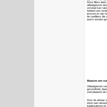
Deze filters laten
uitlaatgassen door
verstopt kan rake
hebben een rende
procent en zijn n
de roetfilters die 
auto's worden g
Waarom een roet
Uitlaatgassen van 
gezondheid, daar
veel plaatsen de 
Door de almaar 
eisen aan nieuwe
katalysatoren en