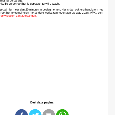
angs bij de garage.
offie en de roetfilter is geplaatst terwijl u wacht.
e zal niet meer dan 20 minuten in beslag nemen. Het is dan ook erg handig om het
 roetfilter te combineren met andere werkzaamheden aan uw auto zoals, APK , een
t
omwisselen van autobanden.
Deel deze pagina