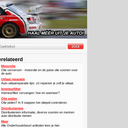
relateerd
Motorolie
Olie verversen - motorolie en de juiste olie soorten voor
de auto
Uitlaat reparatie
Auto uitlaatreparatie tips: zó repareer je zelf je uitlaat.
Interieurfilter
Interieurfilter vervangen: hoe en wanneer?
Olie peilen
Olie peilen? In 9 stappen het oliepeil controleren
Distributieriem
Distributieriem informatie, diverse soorten en merken
auto distributie riemen
Meer
Alle Onderhoudsbeurt artikelen lees je hier