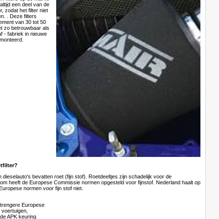
 altijd een deel van de
, zodat het filter niet
n. . Deze filters
ment van 30 tot 50
et zo betrouwbaar als
af - fabriek in nieuwe
emonteerd.
filter?
dieselauto's bevatten roet (fijn stof). Roetdeeltjes zijn schadelijk voor de
om heeft de Europese Commissie normen opgesteld voor fijnstof. Nederland haalt op
Europese normen voor fijn stof niet.
strengere Europese
 voertuigen,
 de APK keuring