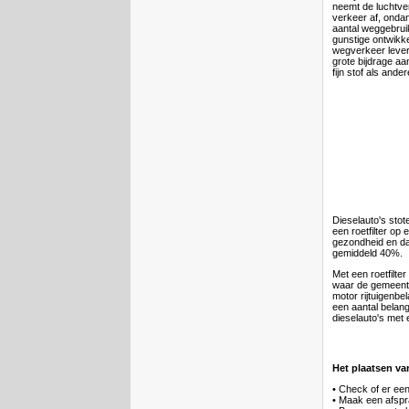
neemt de luchtver
verkeer af, ond
aantal weggebrui
gunstige ontwikke
wegverkeer lever
grote bijdrage aa
fijn stof als ande
Dieselauto's stot
een roetfilter op 
gezondheid en da
gemiddeld 40%.
Met een roetfilte
waar de gemeenten
motor rijtuigenbe
een aantal belan
dieselauto's met e
Het plaatsen van
• Check of er een
• Maak een afspr