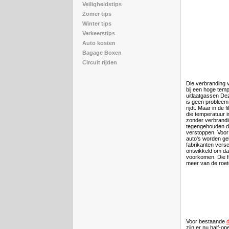
Veiligheidstips
Zomer tips
Winter tips
Verkeerstips
Auto kosten
Bagage Boxen
Circuit rijden
Die verbranding 
bij een hoge tem
uitlaatgassen D
is geen probleem
rijdt. Maar in de fi
die temperatuur in
zonder verbrandi
tegengehouden dee
verstoppen. Voor f
auto's worden ge
fabrikanten vers
ontwikkeld om da
voorkomen. Die f
meer van de roetd
Voor bestaande
d
zijn er nu half-op