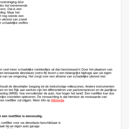
ontreiniging door
anks het toenemende
kers. Dat is een
ling. Maar het
t nog steeds een
n uitstoot van zowel
re schadelijke stoffen.
en veel meer schadelijke roetdeeltjes uit dan benzineauto's Door het plaatsen van
een bestaande dieselauto (retro-fit) levert u een belangrijke bijdrage aan uw eigen
t van uw omgeving. Het zorgt voor een afname van schadelijke uitstoot met
r houdt de dieselrijder toegang tot de toekomstige milieuzones. Andere instrumenten
 en het Rijk aan werken zijn het differentiëren van parkeertarieven en de jaarlijkse
lasting (MRB): hoe vervuilender de auto, hoe hoger het tarief. Een roetfilter kan dus
grijke voordelen opleveren. De verwachting is dat hierdoor de restwaarde van
en roetfilter zal stijgen. Meer info op
Wikipedia
 een roetfilter is eenvoudig.
 roetfilter voor uw dieselauto beschikbaar is
aak bij uw eigen auto garage.