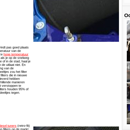
Oo
vindt pas goed plaats
peratuur van de
eze
hoge temperatuur
 als je op de snelweg
le of in de stad, haal je
 de uitlaat niet. En
ng van de
ltjes zou het filter
ilters die in nieuwe
leverd hebben
chillende manieren
t verstoppen te
ilters houden 95% of
eeltjes tegen.
iesel tuners
(retro-fit)
en filters op de markt.