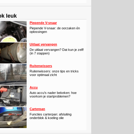
k leuk
Piepende V-snaar
Piepende V-snaar: de oorzaken én
oplossingen
Uitlaat vervangen
De uitlaat vervangen? Dat kun je zelf!
(in 7 stappen)
Ruitenwissers
Ruitenwissers: onze tips en tricks
voor optimaal zicht
Accu
Auto accu's nader bekeken: hoe
voorkom je startproblemen?
Carterpan
Functies carterpan: afsluiting
onderblok & koeling olie