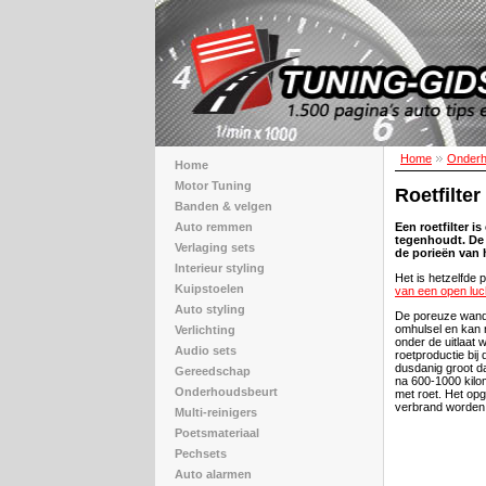
Home
Onderh
Home
Motor Tuning
Roetfilte
Banden & velgen
Auto remmen
Een roetfilter i
tegenhoudt. De 
Verlaging sets
de porieën van h
Interieur styling
Het is hetzelfde 
Kuipstoelen
van een open lucht
Auto styling
De poreuze wand 
omhulsel en kan r
Verlichting
onder de uitlaat
Audio sets
roetproductie bij 
dusdanig groot dat
Gereedschap
na 600-1000 kilom
Onderhoudsbeurt
met roet. Het op
verbrand worden,
Multi-reinigers
Poetsmateriaal
Pechsets
Auto alarmen