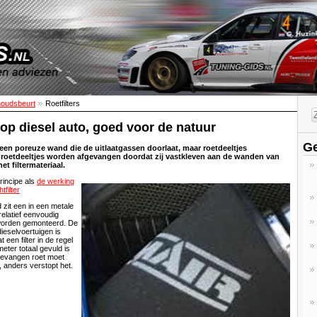
oudsbeurt
Roetfilters
r op diesel auto, goed voor de natuur
Ge
s een poreuze wand die de uitlaatgassen doorlaat, maar roetdeeltjes
roetdeeltjes worden afgevangen doordat zij vastkleven aan de wanden van
et filtermateriaal.
principe als
de werking
filter
zit een in een metale
elatief eenvoudig
 worden gemonteerd. De
dieselvoertuigen is
 een filter in de regel
eter totaal gevuld is
gevangen roet moet
 anders verstopt het.