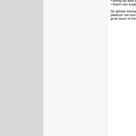
• Breng uw auto l
• Neem een kopje k
De gehele montag
plaatsen van een
grote beurt of he