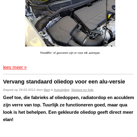
'Hoodlifts' of gasveren zijn er voor elk autotype.
lees meer »
Vervang standaard oliedop voor een alu-versie
Gepost op 26-02-2012 door
Mart
in
Autostyling
,
Stickers en folie
Geef toe, die fabrieks af oliedoppen, radiatordop en accuklem
zijn verre van top. Tuurlijk ze functioneren goed, maar qua
look is het behelpen. Een gekleurde oliedop geeft direct meer
elan!