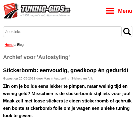
M
Home
Blog
Archief voor 'Autostyling'
Stickerbomb: eenvoudig, goedkoop én gedurfd!
Gepost op 25-05-2013 door
Mart
in
Autostyling
,
Stickers en folie
Zin om je bolide eens lekker te pimpen, maar weinig tijd en
weinig geld? Misschien is de stickerbomb stijl iets voor jou!
Maak zelf met losse stickers je eigen stickerbomb of gebruik
een bonte stickerbomb folie om je wagen een unieke tuning
look te geven.