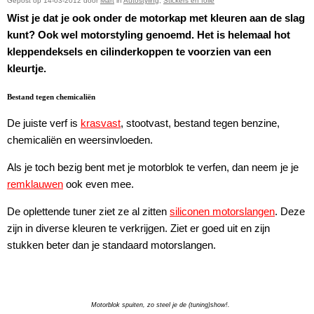
Gepost op 14-03-2012 door
Mart
in
Autostyling
,
Stickers en folie
Wist je dat je ook onder de motorkap met kleuren aan de slag
kunt? Ook wel motorstyling genoemd. Het is helemaal hot
kleppendeksels en cilinderkoppen te voorzien van een
kleurtje.
Bestand tegen chemicaliën
De juiste verf is
krasvast
, stootvast, bestand tegen benzine,
chemicaliën en weersinvloeden.
Als je toch bezig bent met je motorblok te verfen, dan neem je je
remklauwen
ook even mee.
De oplettende tuner ziet ze al zitten
siliconen motorslangen
. Deze
zijn in diverse kleuren te verkrijgen. Ziet er goed uit en zijn
stukken beter dan je standaard motorslangen.
Motorblok spuiten, zo steel je de (tuning)show!.