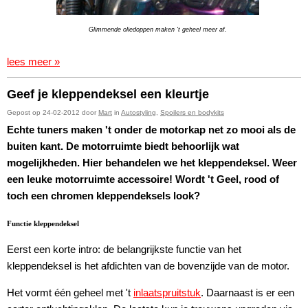
Glimmende oliedoppen maken 't geheel meer af.
lees meer »
Geef je kleppendeksel een kleurtje
Gepost op 24-02-2012 door
Mart
in
Autostyling
,
Spoilers en bodykits
Echte tuners maken 't onder de motorkap net zo mooi als de
buiten kant. De motorruimte biedt behoorlijk wat
mogelijkheden. Hier behandelen we het kleppendeksel. Weer
een leuke motorruimte accessoire! Wordt 't Geel, rood of
toch een chromen kleppendeksels look?
Functie kleppendeksel
Eerst een korte intro: de belangrijkste functie van het
kleppendeksel is het afdichten van de bovenzijde van de motor.
Het vormt één geheel met 't
inlaatspruitstuk
. Daarnaast is er een