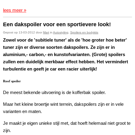
lees meer »
Een dakspoiler voor een sportievere look!
Gepost op 13-03-2012 door
Mart
in
Autostyling
,
Spoilers en bodykits
Zowel voor de 'subitiele tuner' als de 'hoe groter hoe beter'
tuner zijn er diverse soorten dakspoilers. Ze zijn er in
aluminium,- carbon,- en kunstofvarianten. (Grote) spoilers
zullen een duidelijk merkbaar effect hebben. Het vermindert
turbulentie en geeft je car een racier uiterlijk!
Roof spoiler
De meest bekende uitvoering is de kofferbak spoiler.
Maar het kleine broertje wint terrein, dakspoilers zijn er in vele
varianten en maten.
Je maakt je eigen unieke stijl met, dat hoeft helemaal niet groot te
zijn.