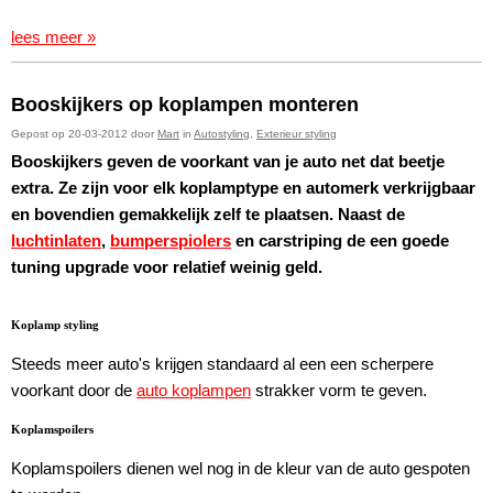
lees meer »
Booskijkers op koplampen monteren
Gepost op 20-03-2012 door
Mart
in
Autostyling
,
Exterieur styling
Booskijkers geven de voorkant van je auto net dat beetje
extra. Ze zijn voor elk koplamptype en automerk verkrijgbaar
en bovendien gemakkelijk zelf te plaatsen. Naast de
luchtinlaten
,
bumperspiolers
en carstriping de een goede
tuning upgrade voor relatief weinig geld.
Koplamp styling
Steeds meer auto's krijgen standaard al een een scherpere
voorkant door de
auto koplampen
strakker vorm te geven.
Koplamspoilers
Koplamspoilers dienen wel nog in de kleur van de auto gespoten