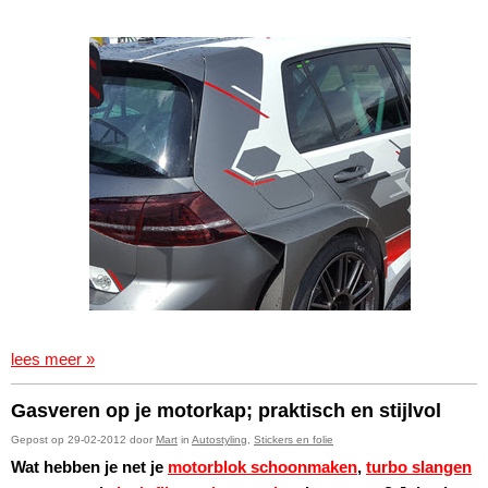
lees meer »
Gasveren op je motorkap; praktisch en stijlvol
Gepost op 29-02-2012 door
Mart
in
Autostyling
,
Stickers en folie
Wat hebben je net je
motorblok schoonmaken
,
turbo slangen