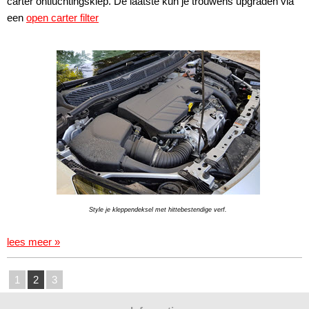
carter ontluchtingsklep. De laatste kun je trouwens upgraden via
een
open carter filter
Style je kleppendeksel met hittebestendige verf.
lees meer »
1
2
3