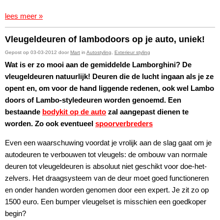
lees meer »
Vleugeldeuren of lambodoors op je auto, uniek!
Gepost op 03-03-2012 door
Mart
in
Autostyling
,
Exterieur styling
Wat is er zo mooi aan de gemiddelde Lamborghini? De
vleugeldeuren natuurlijk! Deuren die de lucht ingaan als je ze
opent en, om voor de hand liggende redenen, ook wel Lambo
doors of Lambo-styledeuren worden genoemd. Een
bestaande
bodykit op de auto
zal aangepast dienen te
worden. Zo ook eventueel
spoorverbreders
Even een waarschuwing voordat je vrolijk aan de slag gaat om je
autodeuren te verbouwen tot vleugels: de ombouw van normale
deuren tot vleugeldeuren is absoluut niet geschikt voor doe-het-
zelvers. Het draagsysteem van de deur moet goed functioneren
en onder handen worden genomen door een expert. Je zit zo op
1500 euro. Een bumper vleugelset is misschien een goedkoper
begin?