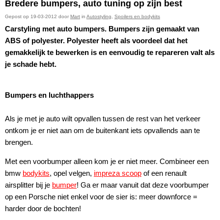
Bredere bumpers, auto tuning op zijn best
Gepost op 19-03-2012 door
Mart
in
Autostyling
,
Spoilers en bodykits
Carstyling met auto bumpers. Bumpers zijn gemaakt van
ABS of polyester. Polyester heeft als voordeel dat het
gemakkelijk te bewerken is en eenvoudig te repareren valt als
je schade hebt.
Bumpers en luchthappers
Als je met je auto wilt opvallen tussen de rest van het verkeer
ontkom je er niet aan om de buitenkant iets opvallends aan te
brengen.
Met een voorbumper alleen kom je er niet meer. Combineer een
bmw
bodykits
, opel velgen,
impreza scoop
of een renault
airsplitter bij je
bumper
! Ga er maar vanuit dat deze voorbumper
op een Porsche niet enkel voor de sier is: meer downforce =
harder door de bochten!