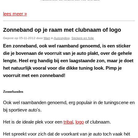
lees meer »
Zonneband op je raam met clubnaam of logo
Gepost op 05-11-2012 door
Mart
in
Autostyling
,
Stickers en folie
Een zonneband, ook wel raamband genoemd, is een sticker
die je bovenaan de voorruit van je auto plakt, over de gehele
lengte. Heel erg handig bij een laagstaande zon, maar je doet
het natuurlijk vooral voor die dikke tuning look. Pimp je
voorruit met een zonneband!
Zonnebanden
Ook wel raambanden genoemd, erg populair in de tuningscene en
bij sportieve auto's.
Het is de ideale plek voor een
tribal
,
logo
of clubnaam.
Het spreekt voor zich dat de voorkant van je auto toch vaak hét