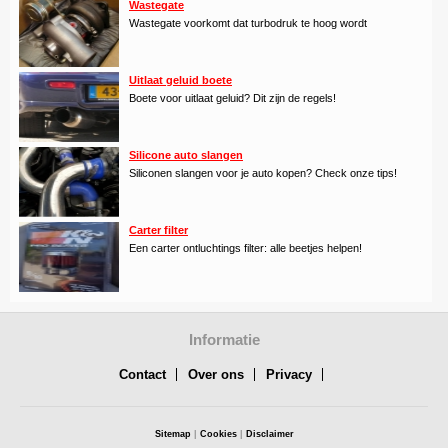
Wastegate
Wastegate voorkomt dat turbodruk te hoog wordt
Uitlaat geluid boete
Boete voor uitlaat geluid? Dit zijn de regels!
Silicone auto slangen
Siliconen slangen voor je auto kopen? Check onze tips!
Carter filter
Een carter ontluchtings filter: alle beetjes helpen!
Informatie
Contact
Over ons
Privacy
Sitemap
|
Cookies
|
Disclaimer