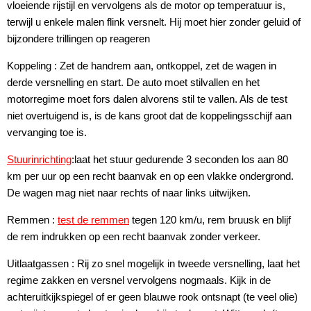
vloeiende rijstijl en vervolgens als de motor op temperatuur is,
terwijl u enkele malen flink versnelt. Hij moet hier zonder geluid of
bijzondere trillingen op reageren
Koppeling : Zet de handrem aan, ontkoppel, zet de wagen in
derde versnelling en start. De auto moet stilvallen en het
motorregime moet fors dalen alvorens stil te vallen. Als de test
niet overtuigend is, is de kans groot dat de koppelingsschijf aan
vervanging toe is.
Stuurinrichting
:laat het stuur gedurende 3 seconden los aan 80
km per uur op een recht baanvak en op een vlakke ondergrond.
De wagen mag niet naar rechts of naar links uitwijken.
Remmen :
test de remmen
tegen 120 km/u, rem bruusk en blijf
de rem indrukken op een recht baanvak zonder verkeer.
Uitlaatgassen : Rij zo snel mogelijk in tweede versnelling, laat het
regime zakken en versnel vervolgens nogmaals. Kijk in de
achteruitkijkspiegel of er geen blauwe rook ontsnapt (te veel olie)