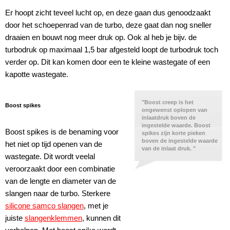
Er hoopt zicht teveel lucht op, en deze gaan dus genoodzaakt
door het schoepenrad van de turbo, deze gaat dan nog sneller
draaien en bouwt nog meer druk op. Ook al heb je bijv. de
turbodruk op maximaal 1,5 bar afgesteld loopt de turbodruk toch
verder op. Dit kan komen door een te kleine wastegate of een
kapotte wastegate.
"Boost creep is het
Boost spikes
ongewenst oplopen van
inlaatdruk boven de
ingestelde waarde. Boost
Boost spikes is de benaming voor
spikes zijn korte pieken
boven de ingestelde waarde
het niet op tijd openen van de
van de inlaat druk. "
wastegate. Dit wordt veelal
veroorzaakt door een combinatie
van de lengte en diameter van de
slangen naar de turbo. Sterkere
silicone samco slangen
, met je
juiste
slangenklemmen
, kunnen dit