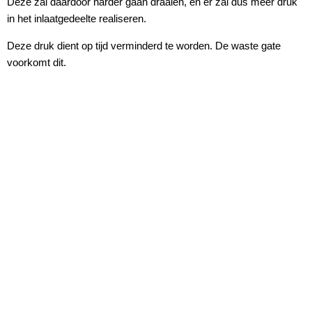
Deze zal daardoor harder gaan draaien, en er zal dus meer druk
in het inlaatgedeelte realiseren.
Deze druk dient op tijd verminderd te worden. De waste gate
voorkomt dit.