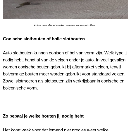
Auto's van allerlei merken worden zo aangetroffen...
Conische slotbouten of bolle slotbouten
Auto slotbouten kunnen conisch of bol van vorm zijn. Welk type jij
nodig hebt, hangt af van de velgen onder je auto. In veel gevallen
worden conische bouten gebruikt bij aftermarket velgen, terwijl
bolvormige bouten meer worden gebruikt voor standaard velgen.
Zowel slotmoeren als slotbouten zijn verkrijgbaar in conische en
bolconische vorm.
Zo bepaal je welke bouten jij nodig hebt
Het komt vaak voor dat iemand niet precies weet welke