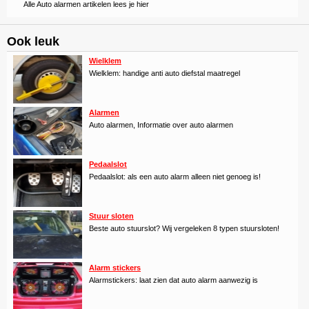
Alle Auto alarmen artikelen lees je hier
Ook leuk
Wielklem
Wielklem: handige anti auto diefstal maatregel
Alarmen
Auto alarmen, Informatie over auto alarmen
Pedaalslot
Pedaalslot: als een auto alarm alleen niet genoeg is!
Stuur sloten
Beste auto stuurslot? Wij vergeleken 8 typen stuursloten!
Alarm stickers
Alarmstickers: laat zien dat auto alarm aanwezig is