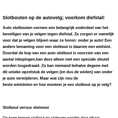
Slotbouten op de autovelg; voorkom diefstal!
Auto slotbouten vormen een belangrijk onderdeel van het
beveiligen van je velgen tegen diefstal. Ze zorgen
er namelijk
voor dat je velgen blijven waar ze horen: onder je auto! Een
andere benaming voor een slotbout
is daarom een wielslot.
Doordat de kop van een auto slotbout is voorzien van een
aantal inkepingen,
kan deze alleen met een speciale sleutel
worden losgedraaid. Zo kan niemand behalve degene met
dit
unieke opzetstuk de velgen (en dus de wielen) van onder
je auto verwijderen. Maar wat zijn nou de
beste wielsloten en hoe monteer je een slotbout op je velg?
Slotbout versus slotmoer
De twee termen slotbout en slotmoer worden door elkaar