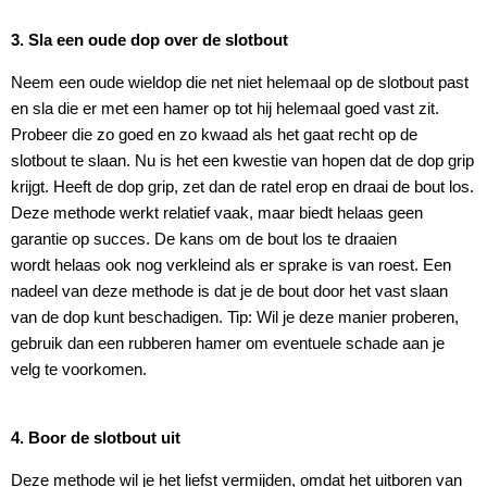
3. Sla een oude dop over de slotbout
Neem een oude wieldop die net niet helemaal op de slotbout past
en sla die er met een hamer op tot hij helemaal goed vast zit.
Probeer die zo goed en zo kwaad als het gaat recht op de
slotbout te slaan. Nu is het een kwestie van hopen dat de dop grip
krijgt. Heeft de dop grip, zet dan de ratel erop en draai de bout los.
Deze methode werkt relatief vaak, maar biedt helaas geen
garantie op succes. De kans om de bout los te draaien
wordt helaas ook nog verkleind als er sprake is van roest. Een
nadeel van deze methode is dat je de bout door het vast slaan
van de dop kunt beschadigen. Tip: Wil je deze manier proberen,
gebruik dan een rubberen hamer om eventuele schade aan je
velg te voorkomen.
4. Boor de slotbout uit
Deze methode wil je het liefst vermijden, omdat het uitboren van