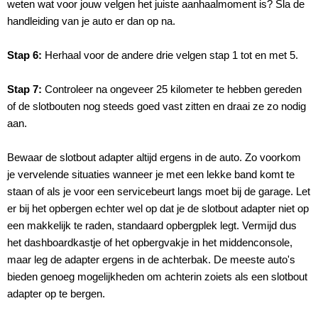
weten wat voor jouw velgen het juiste aanhaalmoment is? Sla de
handleiding van je auto er dan op na.
Stap 6:
Herhaal voor de andere drie velgen stap 1 tot en met 5.
Stap 7:
Controleer na ongeveer 25 kilometer te hebben gereden
of de slotbouten nog steeds goed vast zitten en draai ze zo nodig
aan.
Bewaar de slotbout adapter altijd ergens in de auto. Zo voorkom
je vervelende situaties wanneer je met een lekke band komt te
staan of als je voor een servicebeurt langs moet bij de garage. Let
er bij het opbergen echter wel op dat je de slotbout adapter niet op
een makkelijk te raden, standaard opbergplek legt. Vermijd dus
het dashboardkastje of het opbergvakje in het middenconsole,
maar leg de adapter ergens in de achterbak. De meeste auto's
bieden genoeg mogelijkheden om achterin zoiets als een slotbout
adapter op te bergen.