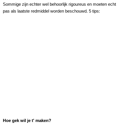
Sommige zijn echter wel behoorlijk rigoureus en moeten echt
pas als laatste redmiddel worden beschouwd. 5 tips:
Hoe gek wil je t' maken?