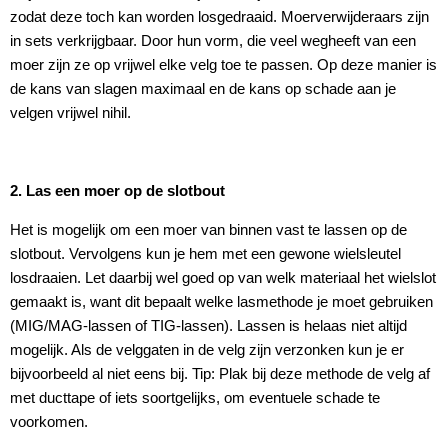
zodat deze toch kan worden losgedraaid. Moerverwijderaars zijn
in sets verkrijgbaar. Door hun vorm, die veel wegheeft van een
moer zijn ze op vrijwel elke velg toe te passen. Op deze manier is
de kans van slagen maximaal en de kans op schade aan je
velgen vrijwel nihil.
2. Las een moer op de slotbout
Het is mogelijk om een moer van binnen vast te lassen op de
slotbout. Vervolgens kun je hem met een gewone wielsleutel
losdraaien. Let daarbij wel goed op van welk materiaal het wielslot
gemaakt is, want dit bepaalt welke lasmethode je moet gebruiken
(MIG/MAG-lassen of TIG-lassen). Lassen is helaas niet altijd
mogelijk. Als de velggaten in de velg zijn verzonken kun je er
bijvoorbeeld al niet eens bij. Tip: Plak bij deze methode de velg af
met ducttape of iets soortgelijks, om eventuele schade te
voorkomen.