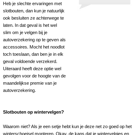
Heb je slechte ervaringen met
slotbouten, dan kun je natuurlijk
ook besluiten ze achterwege te
laten. In dat geval is het wel
slim
om je velgen bij je
autoverzekering op te geven als
accessoires. Mocht het noodlot
toch toeslaan, dan ben je in elk
geval
voldoende verzekerd.
Uiteraard heeft deze optie wel
gevolgen voor de hoogte van de
maandelijkse premie van je
autoverzekering.
Slotbouten op wintervelgen?
Waarom niet? Als je een setje hebt kun je deze net zo goed op het
winterschoeisel monteren. Okay, de kans dat je wintervelgjes en