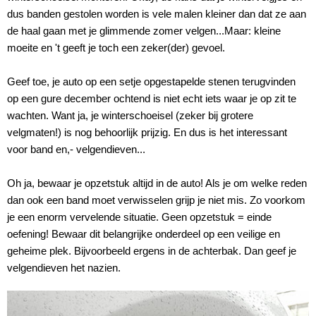
dus banden gestolen worden is vele malen kleiner dan dat ze aan
de haal gaan met je glimmende zomer velgen...Maar: kleine
moeite en 't geeft je toch een zeker(der) gevoel.
Geef toe, je auto op een setje opgestapelde stenen terugvinden
op een gure december ochtend is niet echt iets waar je op zit te
wachten. Want ja, je winterschoeisel (zeker bij grotere
velgmaten!) is nog behoorlijk prijzig. En dus is het interessant
voor band en,- velgendieven...
Oh ja, bewaar je opzetstuk altijd in de auto! Als je om welke reden
dan ook een band moet verwisselen grijp je niet mis. Zo voorkom
je een enorm vervelende situatie. Geen opzetstuk = einde
oefening! Bewaar dit belangrijke onderdeel op een veilige en
geheime plek. Bijvoorbeeld ergens in de achterbak. Dan geef je
velgendieven het nazien.