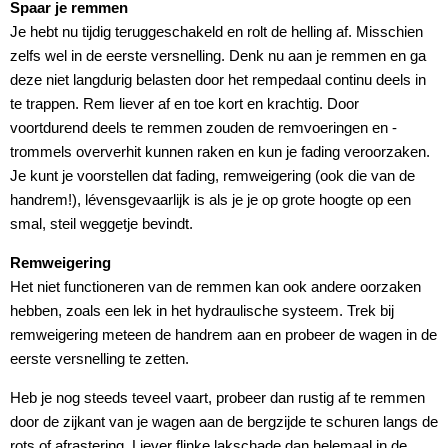
Spaar je remmen
Je hebt nu tijdig teruggeschakeld en rolt de helling af. Misschien
zelfs wel in de eerste versnelling. Denk nu aan je remmen en ga
deze niet langdurig belasten door het rempedaal continu deels in
te trappen. Rem liever af en toe kort en krachtig. Door
voortdurend deels te remmen zouden de remvoeringen en -
trommels oververhit kunnen raken en kun je fading veroorzaken.
Je kunt je voorstellen dat fading, remweigering (ook die van de
handrem!), lévensgevaarlijk is als je je op grote hoogte op een
smal, steil weggetje bevindt.
Remweigering
Het niet functioneren van de remmen kan ook andere oorzaken
hebben, zoals een lek in het hydraulische systeem. Trek bij
remweigering meteen de handrem aan en probeer de wagen in de
eerste versnelling te zetten.
Heb je nog steeds teveel vaart, probeer dan rustig af te remmen
door de zijkant van je wagen aan de bergzijde te schuren langs de
rots of afrastering. Liever flinke lakschade dan helemaal in de