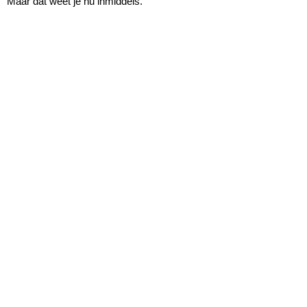
Maar dat weet je nu inmiddels.