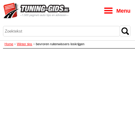
M
Home
Winter tips
bevroren ruitenwissers loskrijgen