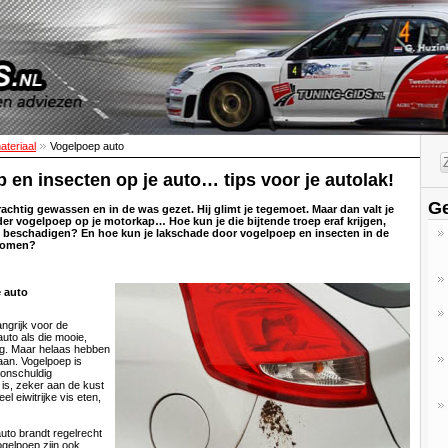
teriaal
Vogelpoep auto
 en insecten op je auto… tips voor je autolak!
Ge
Prachtig gewassen en in de was gezet. Hij glimt je tegemoet. Maar dan valt je
er vogelpoep op je motorkap… Hoe kun je die bijtende troep eraf krijgen,
e beschadigen? En hoe kun je lakschade door vogelpoep en insecten in de
komen?
 auto
angrijk voor de
 auto als die mooie,
g. Maar helaas hebben
 aan. Vogelpoep is
 onschuldig
t is, zeker aan de kust
l eiwitrijke vis eten,
uto brandt regelrecht
vogelpoep zijn ook