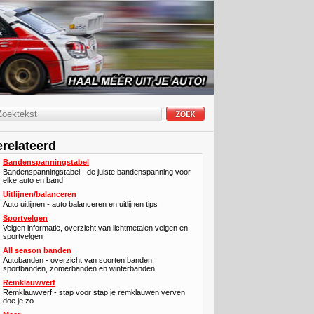
relateerd
Bandenspanningstabel
Bandenspanningstabel - de juiste bandenspanning voor
elke auto en band
Uitlijnen/balanceren
Auto uitlijnen - auto balanceren en uitlijnen tips
Sportvelgen
Velgen informatie, overzicht van lichtmetalen velgen en
sportvelgen
All season banden
Autobanden - overzicht van soorten banden:
sportbanden, zomerbanden en winterbanden
Remklauwverf
Remklauwverf - stap voor stap je remklauwen verven
doe je zo