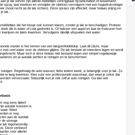
aan je lak kleven zijn allerlei middeltjes verkrijgbaar bij tankstation of bouwmarkt.
de spray, laat inweken en verwijder de vlekken vervolgens met een hogedrukreiniger
ek (nooit recht op de lak richten). Deze sprays zijn effectief, maar helaas prijzig en
 je lak…
uismiddeltjes die het klusje ook kunnen klaren, zonder je lak te beschadigen. Probeer
doek die in water of cola gedrenkt is. Of halveer een appel en laat de fruitzuren hun
 inwrijven en laten inwerken. Vervolgens rijkelijk afspoelen met water.
onele manier is het nemen van een lakgum/kleiblokje. Laat dit (dure, maar
ct met veel water over de vlekken glijden. De lak bestaat uit meerdere lagen en wordt
angebracht. Maar toch is deze helaas niet bestand tegen een simpel vogelpoepje.
manieren om je autolak perfect te reinigen en te beschermen.
einigen. Regelmatig de auto wassen, liefst iedere week, is belangrijk voor je lak. Zo
 niet te lang inwerken. Kies voor een professionele wasstraat, dan weet je zeker dat
orden veroorzaakt. Natuurlijk kun je ook zelf je auto reinigen. Ga dan wel
rk.
erbasis
n nog eens tijden!
ijn autolak koestert is
e waar. Want
erden er nog
cten aan de autolak
r de strenge
de lak tegenwoordig
is. Deze verkleurt
aarder voor allerlei