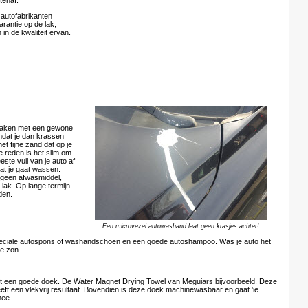
tenaf.
 autofabrikanten
rantie op de lak,
in de kwaliteit ervan.
aken met een gewone
dat je dan krassen
t fijne zand dat op je
e reden is het slim om
eeste vuil van je auto af
at je gaat wassen.
geen afwasmiddel,
 lak. Op lange termijn
den.
Een microvezel autowashand laat geen krasjes achter!
peciale autospons of washandschoen en een goede autoshampoo. Was je auto het
lle zon.
 een goede doek. De Water Magnet Drying Towel van Meguiars bijvoorbeeld. Deze
geeft een vlekvrij resultaat. Bovendien is deze doek machinewasbaar en gaat 'ie
mee.