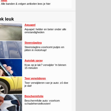
Meer
Alle banden & velgen artikelen lees je hier
k leuk
Aquapel
Aquapel: helder en beter onder alle
omstandigheden
Steenslagbra
Steenslagbra voorkomt putjes en
pitten in motorkap!
Autolak spray
Kras op je lak? verwijder 'm binnen
15 minuten
Teer verwijderen
Teer verwijderen van je auto: zó doe
je dat!
Beschermfolie
Beschermfolie auto: voorkom
schadeherstelkosten!