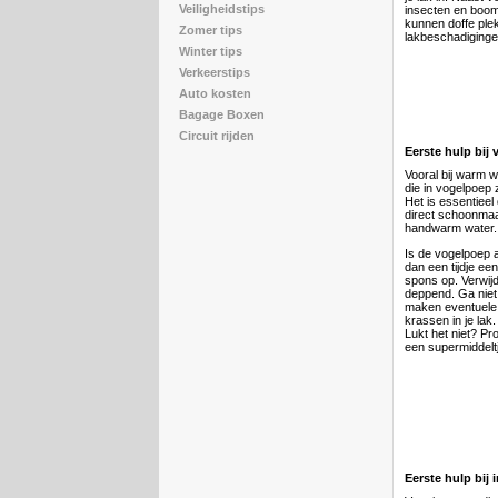
Veiligheidstips
insecten en boom
kunnen doffe ple
Zomer tips
lakbeschadiging
Winter tips
Verkeerstips
Auto kosten
Bagage Boxen
Circuit rijden
Eerste hulp bij
Vooral bij warm w
die in vogelpoep z
Het is essentieel 
direct schoonmaa
handwarm water.
Is de vogelpoep a
dan een tijdje ee
spons op. Verwij
deppend. Ga niet
maken eventuele 
krassen in je lak.
Lukt het niet? P
een supermiddeltj
Eerste hulp bij 