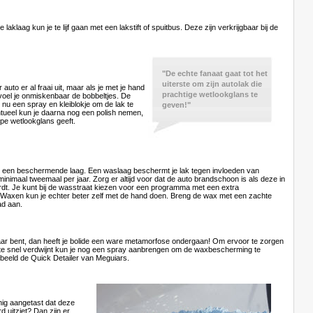
je laklaag kun je te lijf gaan met een lakstift of spuitbus. Deze zijn verkrijgbaar bij de
"De echte fanaat gaat tot het
uiterste om zijn autolak die
 auto er al fraai uit, maar als je met je hand
prachtige wetlookglans te
voel je onmiskenbaar de bobbeltjes. De
 nu een spray en kleiblokje om de lak te
geven!"
tueel kun je daarna nog een polish nemen,
epe wetlookglans geeft.
oor een beschermende laag. Een waslaag beschermt je lak tegen invloeden van
 minimaal tweemaal per jaar. Zorg er altijd voor dat de auto brandschoon is als deze in
dt. Je kunt bij de wasstraat kiezen voor een programma met een extra
Waxen kun je echter beter zelf met de hand doen. Breng de wax met een zachte
ad aan.
laar bent, dan heeft je bolide een ware metamorfose ondergaan! Om ervoor te zorgen
et te snel verdwijnt kun je nog een spray aanbrengen om de waxbescherming te
rbeeld de Quick Detailer van Meguiars.
anig aangetast dat deze
d uitziet? Dan zijn er