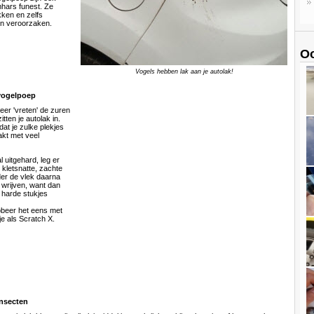
hars funest. Ze
kken en zelfs
en veroorzaken.
Oo
Vogels hebben lak aan je autolak!
 vogelpoep
eer 'vreten' de zuren
itten je autolak in.
dat je zulke plekjes
kt met veel
l uitgehard, leg er
n kletsnatte, zachte
der de vlek daarna
 wrijven, want dan
harde stukjes
robeer het eens met
e als Scratch X.
insecten