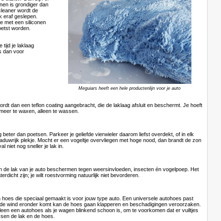
nen is grondiger dan
leaner wordt de
k eraf geslepen.
 met een siliconen
etst worden.
 tijd je laklaag
s dan voor
Meguiars heeft een hele productenlijn voor je auto
dt dan een teflon coating aangebracht, die de laklaag afsluit en beschermt. Je hoeft
 meer te waxen, alleen te wassen.
beter dan poetsen. Parkeer je geliefde vierwieler daarom liefst overdekt, of in elk
aduwrijk plekje. Mocht er een vogeltje overvliegen met hoge nood, dan brandt de zon
al niet nog sneller je lak in.
 de lak van je auto beschermen tegen weersinvloeden, insecten én vogelpoep. Het
rdicht zijn; je wilt roestvorming natuurlijk niet bevorderen.
en hoes die speciaal gemaakt is voor jouw type auto. Een universele autohoes past
 de wind eronder komt kan de hoes gaan klapperen en beschadigingen veroorzaken.
lleen een autohoes als je wagen blinkend schoon is, om te voorkomen dat er vuiltjes
sen de lak en de hoes.