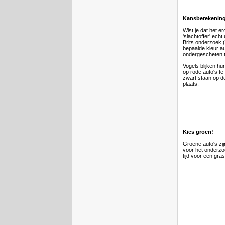
Kansberekenin
Wist je dat het er
'slachtoffer' ech
Brits onderzoek 
bepaalde kleur a
ondergescheten 
Vogels blijken hun
op rode auto's t
zwart staan op d
plaats.
Kies groen!
Groene auto's zij
voor het onderzo
tijd voor een gr