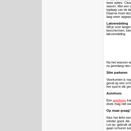
twee opties. Clea
waxen. Met een c
toplaag van de la
Daarna moet deze
laag weer opgepo
Lakveredeling
Wil je voor langere
beschermen, kie
lakveredeling.
Na het wassen wor
nu jarenlang niet
Slim parkeren
Voorkomen is nog 
geval op een sch
het spul in elk gev
Autohoes
Een
autohoes
kan
doek mag niet wate
Op maat graag!
Kies het liefst e
minder goed. Als
Let op: gebruik a
gaan schuren tus