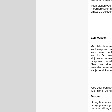
invloeden van bui
Toch bieden veel
meerdere jaren ga
omdat ze geloven 
Zelf wassen
Vermijd schoonm
keukenspons, om
kunt maken met he
auto ligt. Om dez
altijd eerst het m
te spoelen, voord
Neem ook zeker 
want die ontvet je
zal je lak dof wor
Kies voor een s
liefst niet in de fe
Drogen
Droog hem af met
is prijzig, maar 
ontzettend lang 