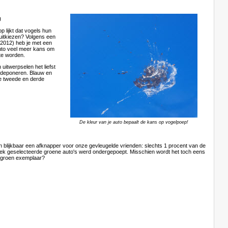
g
op lijkt dat vogels hun
t uitkiezen? Volgens een
(2012) heb je met een
uto veel meer kans om
te worden.
 uitwerpselen het liefst
e deponeren. Blauw en
e tweede en derde
De kleur van je auto bepaalt de kans op vogelpoep!
n blijkbaar een afknapper voor onze gevleugelde vrienden: slechts 1 procent van de
ek geselecteerde groene auto's werd ondergepoept. Misschien wordt het toch eens
asgroen exemplaar?