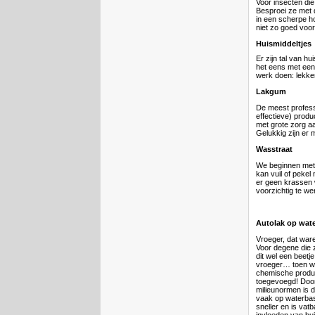
Voor insecten die 
Besproei ze met 
in een scherpe ho
niet zo goed voor
Huismiddeltjes
Er zijn tal van h
het eens met een 
werk doen: lekker
Lakgum
De meest professi
effectieve) produ
met grote zorg a
Gelukkig zijn er 
Wasstraat
We beginnen met r
kan vuil of pekel
er geen krassen w
voorzichtig te we
Autolak op wat
Vroeger, dat ware
Voor degene die z
dit wel een beetj
vroeger… toen w
chemische produ
toegevoegd! Doo
milieunormen is 
vaak op waterbas
sneller en is vatb