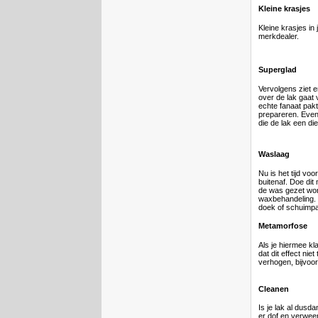
Kleine krasjes
Kleine krasjes in 
merkdealer.
Superglad
Vervolgens ziet er
over de lak gaat 
echte fanaat pakt
prepareren. Even
die de lak een di
Waslaag
Nu is het tijd v
buitenaf. Doe dit
de was gezet wor
waxbehandeling. 
doek of schuimp
Metamorfose
Als je hiermee k
dat dit effect ni
verhogen, bijvoo
Cleanen
Is je lak al dusd
er dof en verweer