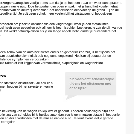
orzorgsmaatregelen voel je soms aan dat je op het punt staat om weer een optater te
itstappen van je auto. Doe het portier dan open en pak met je hand het koude metaal
venkant van de deurstijl even vast. Zet ondertussen een voet op de grond. Jij en de
tegelijkertijd. Je zult geen schok meer voelen bij het uitstappen, of hooguit een
proberen om jezelf te ontladen via een vingernagel, waar je een metaal mee
el heeft geen gevoel en ook al hoor je het misschien knetteren, je zult de pijn van de
. Dit werkt natuurlijkalleen als je vrij lange nagels hebt, omdat je huid anders het
.
 een schok van de auto heel vervelend is en gevaarlijk kan zijn, is het tijdens het
an sstatische elektriciteit ook nog eens ongezond. Het kan bij bestuurder en
chillende symptomen veroorzaken.
eld raken of last krijgen van vermoeidheid, slaperigheid en wagenziekte.
ezen
"
Je voorkomt schoktherapie
an statische elektriciteit? Je zou er al
tijdens het uitstappen met
nen houden bij het selecteren van je
onze tips.
"
g.
e bekleding van de wagen en kijk wat er gebeurt. Lederen bekleding is altijd een
 je last van schokjes bij je huidige auto, dan zou je een metalen plaatje in het portier
n en deze verbinden met de massa van de auto. Je kunt eventueel je garage
 te regelen.