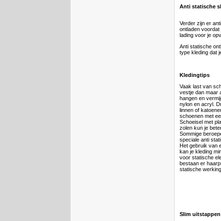
Anti statische 
Verder zijn er an
ontladen voordat 
lading voor je op
Anti statische ont
type kleding dat 
Kledingtips
Vaak last van sch
vestje dan maar 
hangen en vermijd
nylon en acryl. D
linnen of katoene
schoenen met een
Schoeisel met pla
zolen kun je bete
Sommige beroepe
speciale anti st
Het gebruik van
kan je kleding m
voor statische ele
bestaan er haarp
statische werking
Slim uitstappen