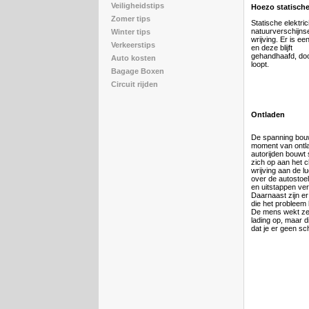
Veiligheidstips
Hoezo statisch
Zomer tips
Statische elektrici
natuurverschijnse
Winter tips
wrijving. Er is e
Verkeerstips
en deze blijft
gehandhaafd, doo
Auto kosten
loopt.
Bagage Boxen
Circuit rijden
Ontladen
De spanning bouw
moment van ontla
autorijden bouwt s
zich op aan het c
wrijving aan de lu
over de autostoel 
en uitstappen ver
Daarnaast zijn e
die het probleem
De mens wekt zel
lading op, maar d
dat je er geen sch