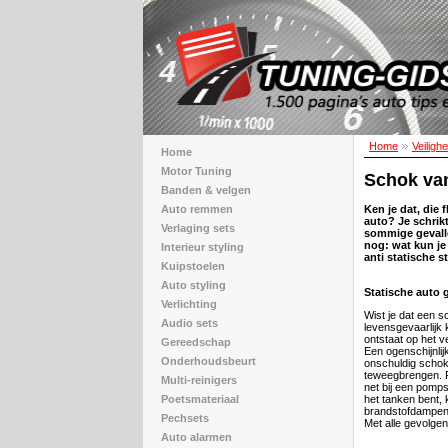
Home
Veilighe
Home
Motor Tuning
Schok van
Banden & velgen
Auto remmen
Ken je dat, die 
auto? Je schrikt
Verlaging sets
sommige gevallen
nog: wat kun j
Interieur styling
anti statische s
Kuipstoelen
Auto styling
Statische auto g
Verlichting
Wist je dat een 
Audio sets
levensgevaarlijk 
ontstaat op het 
Gereedschap
Een ogenschijnlij
Onderhoudsbeurt
onschuldig schok
teweegbrengen. F
Multi-reinigers
net bij een pompst
Poetsmateriaal
het tanken bent, 
brandstofdampen
Pechsets
Met alle gevolgen
Auto alarmen