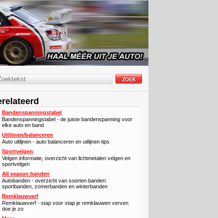
relateerd
Bandenspanningstabel
Bandenspanningstabel - de juiste bandenspanning voor
elke auto en band
Uitlijnen/balanceren
Auto uitlijnen - auto balanceren en uitlijnen tips
Sportvelgen
Velgen informatie, overzicht van lichtmetalen velgen en
sportvelgen
All season banden
Autobanden - overzicht van soorten banden:
sportbanden, zomerbanden en winterbanden
Remklauwverf
Remklauwverf - stap voor stap je remklauwen verven
doe je zo