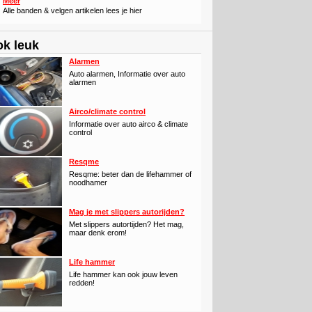
Meer
Alle banden & velgen artikelen lees je hier
k leuk
Alarmen
Auto alarmen, Informatie over auto
alarmen
Airco/climate control
Informatie over auto airco & climate
control
Resqme
Resqme: beter dan de lifehammer of
noodhamer
Mag je met slippers autorijden?
Met slippers autortijden? Het mag,
maar denk erom!
Life hammer
Life hammer kan ook jouw leven
redden!