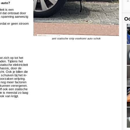
e auto?
teit is een
l dat ontstaat door
en spanning aanwezig
Oo
rdat er geen stroom
anti statische strip voorkomt auto schok
t zich op tot het
den. Tijdens het
tatische elektriciteit
hassis, door de
cht. Ook je billen die
schuiven bij het in-
oorzaken wrijving.
r nog meer factoren
 kunnen verergeren.
f ook een statische
ie is meestal zo laag
ok van krijgt.