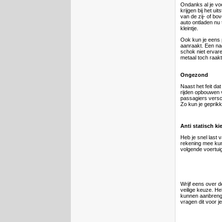
Ondanks al je vo
krijgen bij het u
van de zij- of bo
auto ontladen nu 
kleintje.
Ook kun je eens 
aanraakt. Een nag
schok niet ervaren
metaal toch raakt
Ongezond
Naast het feit dat
rijden opbouwen v
passagiers vers
Zo kun je geprikk
Anti statisch ki
Heb je snel last v
rekening mee kun
volgende voertui
Wrijf eens over d
veilige keuze. Heb
kunnen aanbrenge
vragen dit voor je