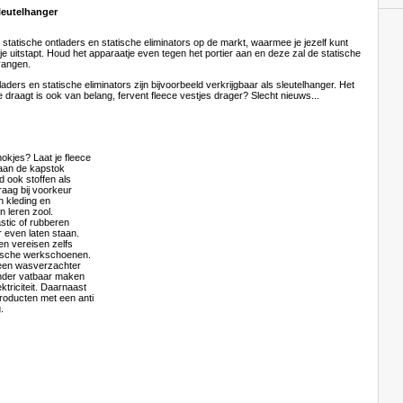
sleutelhanger
ti statische ontladers en statische eliminators op de markt, waarmee je jezelf kunt
je uitstapt. Houd het apparaatje even tegen het portier aan en deze zal de statische
vangen.
laders en statische eliminators zijn bijvoorbeeld verkrijgbaar als sleutelhanger. Het
je draagt is ook van belang, fervent fleece vestjes drager? Slecht nieuws...
okjes? Laat je fleece
aan de kapstok
 ook stoffen als
raag bij voorkeur
n kleding en
 leren zool.
stic of rubberen
r even laten staan.
n vereisen zelfs
atische werkschoenen.
 een wasverzachter
inder vatbaar maken
ktriciteit. Daarnaast
roducten met een anti
.