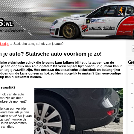
idstips
Statische auto, schok van je auto?
 je auto? Statische auto voorkom je zo!
Ge
flinke elektrische schok die je soms kunt krijgen bij het uitstappen van de
 je een ongeluk van zo'n optater! Dit verschijnsel lijkt onschuldig, maar kan in
 erg gevaarlijk zijn. Hoe ontstaat deze statische elektriciteit en belangrijker
e doen om de kans op een schok zo klein mogelijk te maken? Een eenvoudige
trip kan al uitkomst bieden.
evaarlijk?
schok van de auto
kan zijn als deze
verkeerde moment?
k
je kan een vonkje
oute boel als je dan
ation staat! Als je aan
kan zo'n vonkje de
 laten ontvlammen.
 van dien.