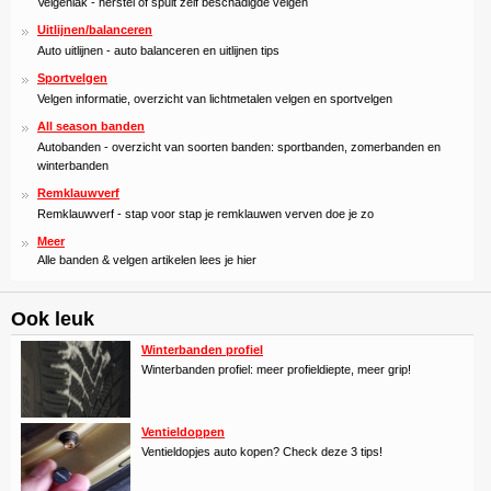
Velgenlak - herstel of spuit zelf beschadigde velgen
Uitlijnen/balanceren
Auto uitlijnen - auto balanceren en uitlijnen tips
Sportvelgen
Velgen informatie, overzicht van lichtmetalen velgen en sportvelgen
All season banden
Autobanden - overzicht van soorten banden: sportbanden, zomerbanden en
winterbanden
Remklauwverf
Remklauwverf - stap voor stap je remklauwen verven doe je zo
Meer
Alle banden & velgen artikelen lees je hier
Ook leuk
Winterbanden profiel
Winterbanden profiel: meer profieldiepte, meer grip!
Ventieldoppen
Ventieldopjes auto kopen? Check deze 3 tips!