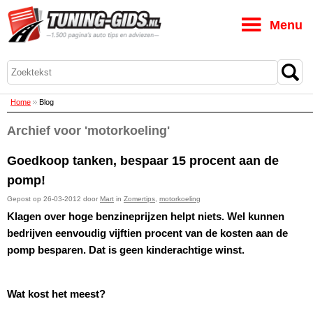
M
Home
Blog
Archief voor 'motorkoeling'
Goedkoop tanken, bespaar 15 procent aan de
pomp!
Gepost op 26-03-2012 door
Mart
in
Zomertips
,
motorkoeling
Klagen over hoge benzineprijzen helpt niets. Wel kunnen
bedrijven eenvoudig vijftien procent van de kosten aan de
pomp besparen. Dat is geen kinderachtige winst.
Wat kost het meest?