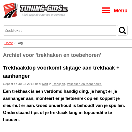
M
Home
Blog
Archief voor 'trekhaken en toebehoren'
Trekhaakdop voorkomt slijtage aan trekhaak +
aanhanger
Gepost op 30-03-2012 door
Mart
in
Transport
,
trekhaken en toebehoren
Een trekhaak is een verdomd handig ding, je hangt er je
aanhanger aan, monteert er je fietsenrek op en koppelt je
sleurhut er aan. Goed onderhoud is behoudt van je spullen.
Onderstaand tips of je trekhaak lang in topconditie te
houden.