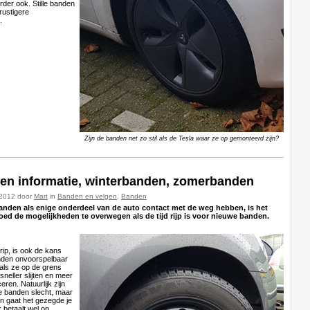
rder ook. Stille banden
rustigere
e.
Zijn de banden net zo stil als de Tesla waar ze op gemonteerd zijn?
en informatie, winterbanden, zomerbanden
-2012 door
Mart
in
Banden en velgen
,
Banden
nden als enige onderdeel van de auto contact met de weg hebben, is het
oed de mogelijkheden te overwegen als de tijd rijp is voor nieuwe banden.
rip, is ook de kans
nden onvoorspelbaar
als ze op de grens
sneller slijten en meer
eren. Natuurlijk zijn
pe banden slecht, maar
n gaat het gezegde je
r betaalt wel op.