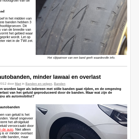
e hoofdgroef van de
and
roef in het midden van
ste banden hebben 3
t hoofdgroeven. Dit
% van de breedte van
 vormt het gebied waar
geprikt wordt. Let op
eter niet in de TWI zet.
Het slijtpatroon van een band geeft waardevolle info.
e autobanden, minder lawaai en overlast
-2012 door
Mart
in
Banden en velgen
,
Banden
 worden lager als iedereen met stille banden gaat rijden, en de omgeving
erlast van het geluid geproduceerd door de banden. Maar wat zijn de
jou als automobilist?
e autobanden
en van geluid is het
banden. Vanaf ongeveer
emt het afrolgeluid
eluid veroorzaakt door
n de auto
. Niet alleen
 is er minder overlast
stille banden, maar