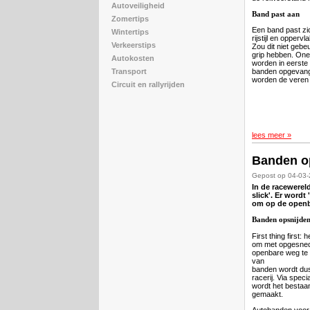
Autoveiligheid
Band past aan
Zomertips
Een band past zi
Wintertips
rijstijl en opperv
Verkeerstips
Zou dit niet gebe
grip hebben. One
Autokosten
worden in eerste 
banden opgevang
Transport
worden de veren
Circuit en rallyrijden
lees meer »
Banden op
Gepost op 04-03
In de racewerel
slick'. Er wordt
om op de openb
Banden opsnijde
First thing first: 
om met opgesned
openbare weg te r
van
banden wordt dus
racerij. Via spec
wordt het bestaan
gemaakt.
Autobanden voor