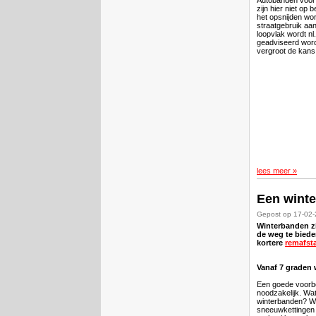
zijn hier niet op
het opsnijden wo
straatgebruik aan
loopvlak wordt nl
geadviseerd wor
vergroot de kans
lees meer »
Een wint
Gepost op 17-02
Winterbanden zi
de weg te bieden
kortere
remafst
Vanaf 7 graden
Een goede voorbe
noodzakelijk. Wat
winterbanden? W
sneeuwkettingen