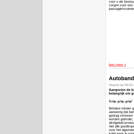
voor u als bestuu
zorgen voor een 
passagiersruimt
lees meer »
Autoband
Gepost op 09-02
Aangezien de ba
belangrijk om g
Grip, grip, grip!
Behalve minder g
aanwezig dat ba
gedrag vertonen 
worden gebruikt, 
afrolgeluid produc
niet alle goedko
over het algemee
krijgt waar je voo