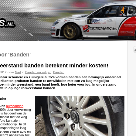
oor 'Banden'
eerstand banden betekent minder kosten!
-2012 door
Mart
in
Banden en velgen
,
Banden
 naar schonere en zuinigere auto's vormen banden een belangrijk onderdeel.
rikanten proberen banden te ontwikkelen met een zo laag mogelijke
oe minder weerstand, een band heeft, hoe beter voor jou. In onderstaand
we in op lage rolweerstand banden.
nden
 van
autobanden
 90% door vervorming
is het deel van de
 maakt met de weg.
foto kunt zien
 behoorlijk. In dit
enspanning te laag.
et een zware auto en
eemt aanzienlijk toe.