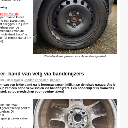
anning
anning van de
per maand In het
 je een traject met
t afleggen. De juiste
belang voor de
levensduur van de
role dient 'koud' te
d (na minder dan 3 km
n).
Winterband met groeven: voor de verstandige rijder!
er: band van velg via bandenijzers
-2012 door
Mart
in
Banden en velgen
,
Banden
n van een lekke band ga je hoogstwaarschijnlijk naar de lokale garage. Als je
 je zelf een band verwisselen via bandenijzers. Een bandenijzer is trouwens
 stuk autogereedschap voor overige taken!
rmen een vast
et gereedschap pakket
telaar. Dit
tuk
p
gaat je zeker vaker