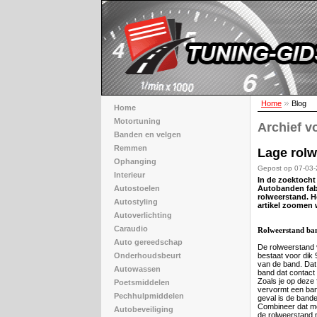
Home
Blog
Home
Motortuning
Archief v
Banden en velgen
Remmen
Lage rolw
Ophanging
Gepost op 07-03
Interieur
In de zoektocht
Autobanden fab
Autostoelen
rolweerstand. H
Autostyling
artikel zoomen 
Autoverlichting
Caraudio
Rolweerstand ba
Auto gereedschap
De rolweerstand
bestaat voor dik
Onderhoudsbeurt
van de band. Dat 
Autowassen
band dat contact
Zoals je op deze 
Poetsmiddelen
vervormt een band
Pechhulpmiddelen
geval is de band
Combineer dat m
Autobeveiliging
de rolweerstand n