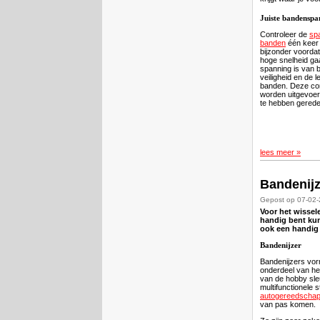
Juiste bandensp
Controleer de
sp
banden
één keer 
bijzonder voordat
hoge snelheid gaa
spanning is van 
veiligheid en de 
banden. Deze cont
worden uitgevoer
te hebben gerede
lees meer »
Bandenijz
Gepost op 07-02
Voor het wissele
handig bent kun
ook een handig
Bandenijzer
Bandenijzers vo
onderdeel van h
van de hobby sleu
multifunctionele s
autogereedscha
van pas komen.