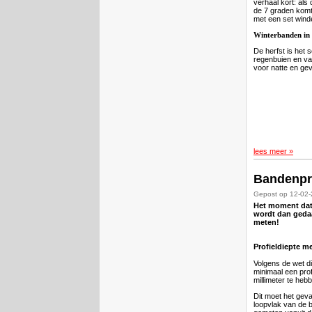
verhaal kort: als
de 7 graden komt
met een set win
Winterbanden in 
De herfst is het 
regenbuien en va
voor natte en gev
lees meer »
Bandenpr
Gepost op 12-02
Het moment dat 
wordt dan gedaa
meten!
Profieldiepte m
Volgens de wet d
minimaal een prof
millimeter te heb
Dit moet het geval
loopvlak van de 