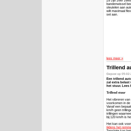
Ze zijn zeer zeker
bandenwissel bedr
sleutelen aan auto
wilt maximaal flex
set aan.
lees meer »
Trillend a
Gepost op 05-02
Een trillend au
zal extra belast
het stuur. Lees 
Trillend stuur
Het vibreren van
voorkomen in de 
Vanaf een bepaald
km/h geen trilling
trillingen waarn
bij 120 km/h is het
Het kan ook voor
tijdens het remmen
Tenslotte kan het 