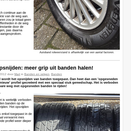
ch continue aan de
lakte van de weg aan.
uren zou je totaal geen
ffenheden in de weg
instantie door de
en, pas daarna
 aangesproken.
Autoband rolweerstand is afhankelijk van een aantal factoren.
snijden: meer grip uit banden halen!
-2012 door
Mart
in
Banden en velgen
,
Banden
d wordt het opsnijden van banden toegepast. Dan heet dan een 'opgesneden
 'nieuw' profiel gecreëerd met een speciaal stuk gereedschap. Het is verboden
are weg met opgesneden banden te rijden!
n
het is wettelijk verboden
en banden op de
ijden. Het opsnijden
 enkel toegepast in de
iaal verwarmt mes
de profiel weer dieper
 consumentengebruik