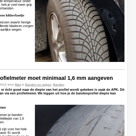
 de temperatuur onder
 heb je veel meer grip
derbanden
ons kikkerlandje
seizoen waarin hevige
llende bladeren zorgen
aarlijke wegen.
ofielmeter moet minimaal 1,6 mm aangeven
-2012 door
Mart
in
Banden en velgen
,
Banden
er écht goed naar de diepte van het profiel wordt gekeken is vaak de APK. Dit
n via een profielmeter. We leggen uit hoe je de bandenprofiel diepte kan
eten
ienen je banden
ieldiepte van 1,6
ben.
 zijn voor het hele
band. Er wordt