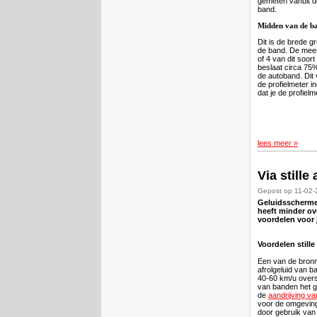
gemeten vanuit d
band.
Midden van de b
Dit is de brede g
de band. De mee
of 4 van dit soor
beslaat circa 75
de autoband. Dit
de profielmeter in
dat je de profielm
lees meer »
Via still
Gepost op 11-02
Geluidsschermen
heeft minder ov
voordelen voor 
Voordelen still
Een van de bronn
afrolgeluid van 
40-60 km/u overst
van banden het g
de
aandrijving va
voor de omgeving
door gebruik van 