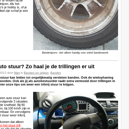
 te vinden bij de
ijven. Als het
's je hobby is, of je
ibel zijn schaf je een
Bandenijzers: niet alleen handig voor enkel bandenwerk.
uto stuur? Zo haal je de trillingen er uit
-2012 door
Mart
in
Banden en velgen
,
Banden
tostuur kan leiden tot ongelijkmatig versleten banden. Ook de wielophaning
 worden. Ook als jij als autobestuurder raakt extra vermoeid door trillingen in
hier onze tips om weer een trilvrij stuur te krijgen.
 een auto stuur kan
volgende 3 situaties.
e snelheid. Bij 90
en, bij 100 km/h zijn er
eembaar. En vervolgens
 stuur weer trilvrij.
komen dat alleen
 het stuur trilt
.
zo zijn dat de vibraties