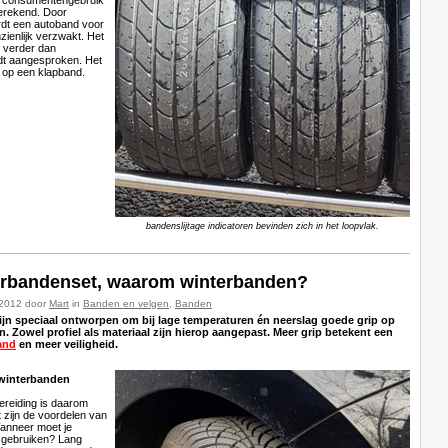
 berekend. Door
rdt een autoband voor
zienlijk verzwakt. Het
. verder dan
dt aangesproken. Het
 op een klapband.
bandenslijtage indicatoren bevinden zich in het loopvlak.
erbandenset, waarom winterbanden?
-2012 door
Mart
in
Banden en velgen
,
Banden
jn speciaal ontworpen om bij lage temperaturen én neerslag goede grip op
. Zowel profiel als materiaal zijn hierop aangepast. Meer grip betekent een
and
en meer veiligheid.
 winterbanden
reiding is daarom
 zijn de voordelen van
anneer moet je
 gebruiken? Lang