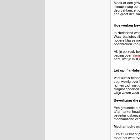
Maak er een gewoo
minuten weg bent.
deurvakken, en ch
een groot deel v
Hoe werken beve
In Nederland wor
Waar basisbeveili
hogere klasse me
openbreken van po
Als je op zoek be
pagina over
alar
hebt, wat je mist
Let op: “af-fabr
Veel auto’s hebbe
zegt weinig over
richten zich niet
diagnosepoorten o
wil je weten waar
Beveiliging die 
Een getunede aut
aftermarket head
beveiligingskeuze
mechanische vertr
Mechanische ma
Een stuurslot of p
maar het werkt vo