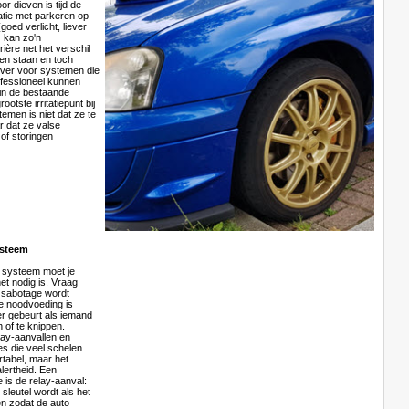
or dieven is tijd de
atie met parkeren op
goed verlicht, liever
) kan zo'n
ière net het verschil
en staan en toch
iever voor systemen die
rofessioneel kunnen
in de bestaande
ootste irritatiepunt bij
emen is niet dat ze te
r dat ze valse
of storingen
ysteem
 systeem moet je
het nodig is. Vraag
e sabotage wordt
e noodvoeding is
er gebeurt als iemand
n of te knippen.
lay-aanvallen en
s die veel schelen
rtabel, maar het
lertheid. Een
is de relay-aanval:
 sleutel wordt als het
n zodat de auto