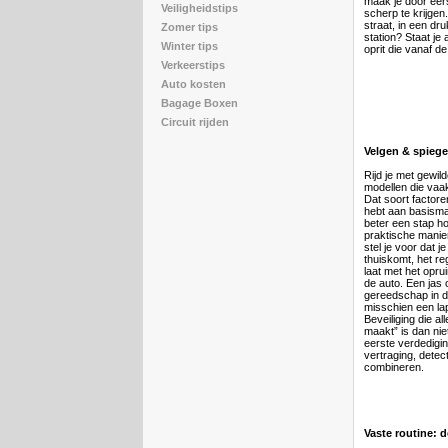
maak je door eers
Veiligheidstips
scherp te krijgen
straat, in een dru
Zomer tips
station? Staat je
Winter tips
oprit die vanaf d
Verkeerstips
Auto kosten
Bagage Boxen
Circuit rijden
Velgen & spiege
Rijd je met gewil
modellen die vaa
Dat soort factore
hebt aan basismaa
beter een stap h
praktische manie
stel je voor dat j
thuiskomt, het reg
laat met het opru
de auto. Een jas
gereedschap in d
misschien een lap
Beveiliging die al
maakt” is dan niet
eerste verdediging
vertraging, detec
combineren.
Vaste routine: 