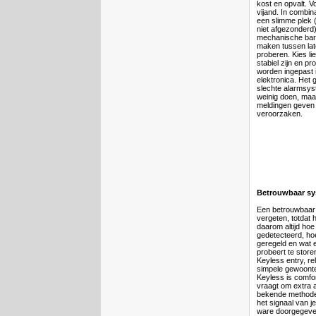
kost en opvalt. Vo
vijand. In combin
een slimme plek (
niet afgezonderd
mechanische barr
maken tussen lat
proberen. Kies l
stabiel zijn en p
worden ingepast 
elektronica. Het gr
slechte alarmsyst
weinig doen, maa
meldingen geven 
veroorzaken.
Betrouwbaar s
Een betrouwbaar
vergeten, totdat 
daarom altijd ho
gedetecteerd, ho
geregeld en wat 
probeert te store
Keyless entry, re
simpele gewoonte
Keyless is comfo
vraagt om extra a
bekende methode 
het signaal van je
ware doorgegeve