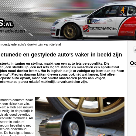
gestylede auto's doelwit zijn van diefstal
tunede en gestylede auto’s vaker in beeld zijn
Oo
 steekt in tuning en styling, maakt van een auto iets persoonlijks. Die
n, een strakke lip, een net iets lagere stance en misschien een sportuitlaat
ijden mooi donker bromt. Het is logisch dat je er zuiniger op bent dan op “een
ering”. Precies daarom kijken dieven soms ook nét wat langer. Niet alleen
epaste auto opvalt, maar ook omdat onderdelen (denk aan velgen,
rformance-parts) relatief makkelijk te verhandelen zijn.
t modern comfort, zoals
 een risico kan zijn.
en: ik heb een nieuwe
l veilig. In de praktijk is
fde als goed beveiligd
ebruikte methodes. Als
steert in looks of
et om beveiliging net
men als onderhoud,
n. De handigste keuze