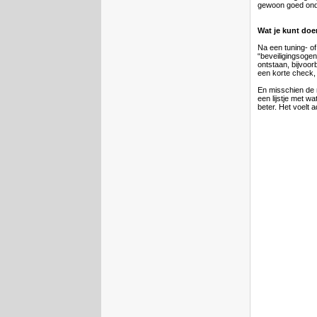
gewoon goed ond
Wat je kunt doe
Na een tuning- of
“beveiligingsogen
ontstaan, bijvoo
een korte check,
En misschien de m
een lijstje met w
beter. Het voelt a