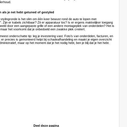
erhoud.
n als je net hebt getuned of gestyled
 stylingronde is het slim om één keer bewust rond de auto te lopen met
”. Zijn er kabels zichtbaar? Zit er apparatuur los? Is er ergens makkelijker toegang
rbeeld door een aangepaste grille of een andere montageplek van onderdelen? Het is
 maar het voorkomt dat je onbedoeld een zwakke plek creëert.
eest onderschatte tip: leg je investering vast. Foto’s van onderdelen, facturen, en
at er precies is gemonteerd helpt bij schadeafhandeling en maakt je eigen overzicht
dministratief, maar op het moment dat je het nodig hebt, ben je blij dat je het hebt.
Deel deze pagina