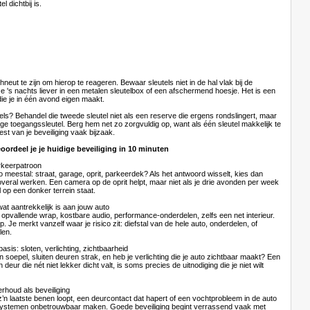
el dichtbij is.
hneut te zijn om hierop te reageren. Bewaar sleutels niet in de hal vlak bij de
e 's nachts liever in een metalen sleutelbox of een afschermend hoesje. Het is een
die je in één avond eigen maakt.
els? Behandel die tweede sleutel niet als een reserve die ergens rondslingert, maar
ge toegangssleutel. Berg hem net zo zorgvuldig op, want als één sleutel makkelijk te
est van je beveiliging vaak bijzaak.
oordeel je je huidige beveiliging in 10 minuten
arkeerpatroon
o meestal: straat, garage, oprit, parkeerdek? Als het antwoord wisselt, kies dan
veral werken. Een camera op de oprit helpt, maar niet als je drie avonden per week
l op een donker terrein staat.
wat aantrekkelijk is aan jouw auto
 opvallende wrap, kostbare audio, performance-onderdelen, zelfs een net interieur.
p. Je merkt vanzelf waar je risico zit: diefstal van de hele auto, onderdelen, of
len.
asis: sloten, verlichting, zichtbaarheid
n soepel, sluiten deuren strak, en heb je verlichting die je auto zichtbaar maakt? Een
n deur die nét niet lekker dicht valt, is soms precies de uitnodiging die je niet wilt
rhoud als beveiliging
’n laatste benen loopt, een deurcontact dat hapert of een vochtprobleem in de auto
systemen onbetrouwbaar maken. Goede beveiliging begint verrassend vaak met