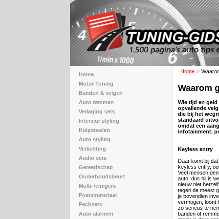
Home
Waarom 
Home
Motor Tuning
Waarom ge
Banden & velgen
Auto remmen
Wie tijd en geld
opvallende velge
Verlaging sets
die bij het wegr
standaard uitvo
Interieur styling
omdat een aang
Kuipstoelen
infotainment, pe
Auto styling
Verlichting
Keyless entry
Audio sets
Daar komt bij da
keyless entry, ook
Gereedschap
Veel mensen denk
Onderhoudsbeurt
auto, dus hij is we
nieuw niet hetzel
Multi-reinigers
tegen de meest g
Poetsmateriaal
je bovendien inve
vermogen, loont h
Pechsets
zo serieus te ne
Auto alarmen
banden of remme