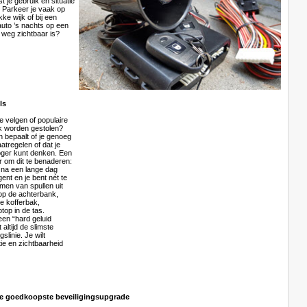
t je gebruik en situatie
. Parkeer je vaak op
kke wijk of bij een
 auto ’s nachts op een
e weg zichtbaar is?
ls
de velgen of populaire
k worden gestolen?
n bepaalt of je genoeg
tregelen of dat je
oger kunt denken. Een
r om dit te benaderen:
e na een lange dag
ent en je bent nét te
imen van spullen uit
 op de achterbank,
e kofferbak,
top in de tas.
leen “hard geluid
 altijd de slimste
slinie. Je wilt
tie en zichtbaarheid
de goedkoopste beveiligingsupgrade